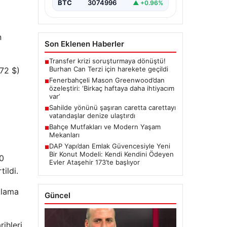
BTC
3074996
▲ +0.96%
n
Son Eklenen Haberler
Transfer krizi soruşturmaya dönüştü!
■
Burhan Can Terzi için harekete geçildi
072 $)
Fenerbahçeli Mason Greenwood’dan
■
özeleştiri: ‘Birkaç haftaya daha ihtiyacım
var’
Sahilde yönünü şaşıran caretta carettayı
■
vatandaşlar denize ulaştırdı
Bahçe Mutfakları ve Modern Yaşam
■
Mekanları
DAP Yapı’dan Emlak Güvencesiyle Yeni
■
Bir Konut Modeli: Kendi Kendini Ödeyen
00
Evler Ataşehir 173’te başlıyor
ildi.
klama
Güncel
leri ​​