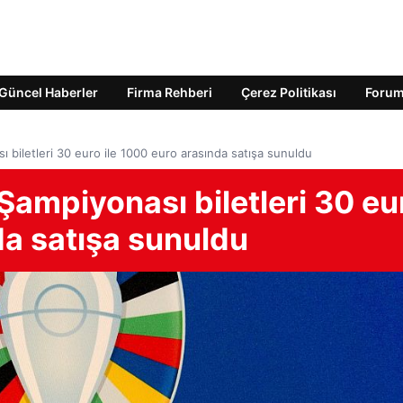
Güncel Haberler
Firma Rehberi
Çerez Politikası
Foru
 biletleri 30 euro ile 1000 euro arasında satışa sunuldu
ampiyonası biletleri 30 eu
da satışa sunuldu