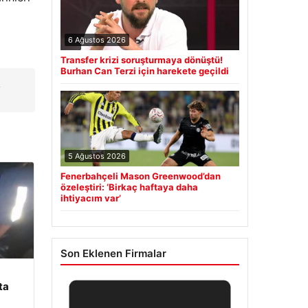
6 Ağustos 2026
Transfer krizi soruşturmaya dönüştü!
Burhan Can Terzi için harekete geçildi
&
5 Ağustos 2026
Fenerbahçeli Mason Greenwood’dan
özeleştiri: ‘Birkaç haftaya daha
ihtiyacım var’
Son Eklenen Firmalar
ta