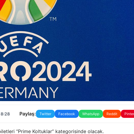
Paylaş:
18:28
Twitter
Facebook
WhatsApp
Reddit
Pinte
letleri “Prime Koltuklar” kategorisinde olacak.