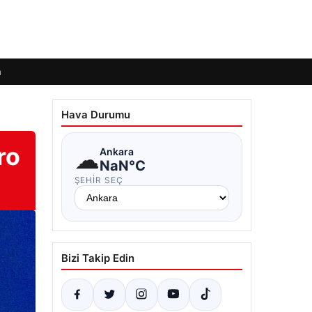
m
Hava Durumu
ro
☁
Ankara
NaN°C
ŞEHIR SEÇ
Bizi Takip Edin