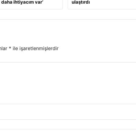
 daha ihtiyacım var’
ulaştırdı
nlar
*
ile işaretlenmişlerdir