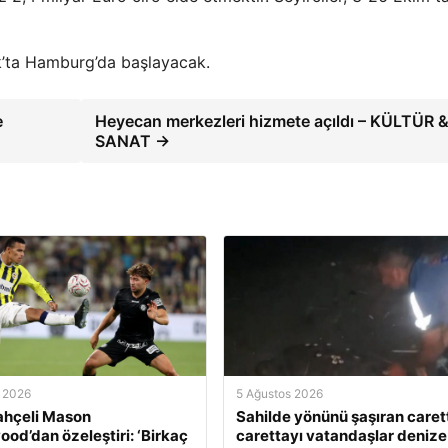
ık’ta Hamburg’da başlayacak.
e
Heyecan merkezleri hizmete açıldı – KÜLTÜR 
SANAT →
 2026
5 Ağustos 2026
ahçeli Mason
Sahilde yönünü şaşıran caret
od’dan özeleştiri: ‘Birkaç
carettayı vatandaşlar denize