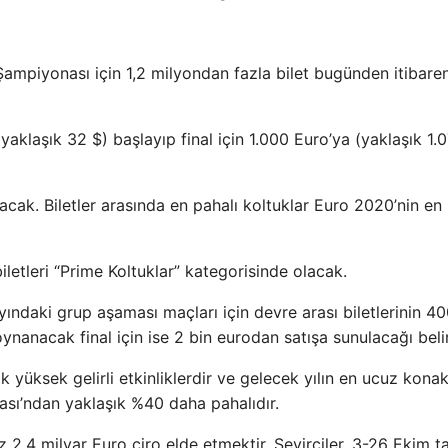
mpiyonası için 1,2 milyondan fazla bilet bugünden itibare
yaklaşık 32 $) başlayıp final için 1.000 Euro’ya (yaklaşık 1.
acak. Biletler arasında en pahalı koltuklar Euro 2020’nin en
letleri “Prime Koltuklar” kategorisinde olacak.
ındaki grup aşaması maçları için devre arası biletlerinin 4
nanacak final için ise 2 bin eurodan satışa sunulacağı belirt
k yüksek gelirli etkinliklerdir ve gelecek yılın en ucuz kona
pası’ndan yaklaşık %40 daha pahalıdır.
,4 milyar Euro ciro elde etmektir. Seyirciler, 3-26 Ekim tarih