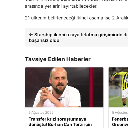
arasında yerlerini ayırtabilecekler.
21 ülkenin belirleneceği ikinci aşama ise 2 Aral
← Starship ikinci uzaya fırlatma girişiminde d
başarısız oldu
Tavsiye Edilen Haberler
6 Ağustos 2026
5 Ağustos
Transfer krizi soruşturmaya
Fenerb
dönüştü! Burhan Can Terzi için
Greenwo