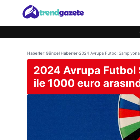
Haberler
›
Güncel Haberler
›
2024 Avrupa Futbol Şampiyonası
2024 Avrupa Futbol Ş
ile 1000 euro arasın