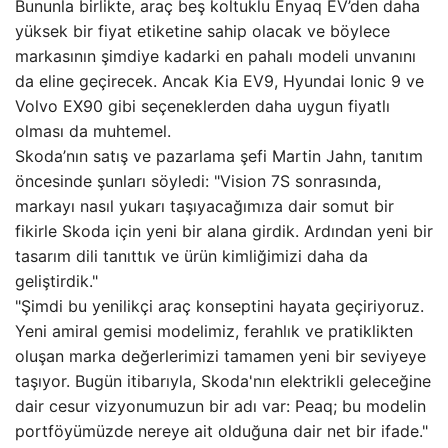
Bununla birlikte, araç beş koltuklu Enyaq EV’den daha
yüksek bir fiyat etiketine sahip olacak ve böylece
markasının şimdiye kadarki en pahalı modeli unvanını
da eline geçirecek. Ancak Kia EV9, Hyundai Ionic 9 ve
Volvo EX90 gibi seçeneklerden daha uygun fiyatlı
olması da muhtemel.
Skoda’nın satış ve pazarlama şefi Martin Jahn, tanıtım
öncesinde şunları söyledi: "Vision 7S sonrasında,
markayı nasıl yukarı taşıyacağımıza dair somut bir
fikirle Skoda için yeni bir alana girdik. Ardından yeni bir
tasarım dili tanıttık ve ürün kimliğimizi daha da
geliştirdik."
"Şimdi bu yenilikçi araç konseptini hayata geçiriyoruz.
Yeni amiral gemisi modelimiz, ferahlık ve pratiklikten
oluşan marka değerlerimizi tamamen yeni bir seviyeye
taşıyor. Bugün itibarıyla, Skoda'nın elektrikli geleceğine
dair cesur vizyonumuzun bir adı var: Peaq; bu modelin
portföyümüzde nereye ait olduğuna dair net bir ifade."