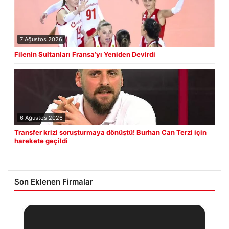
7 Ağustos 2026
Filenin Sultanları Fransa’yı Yeniden Devirdi
6 Ağustos 2026
Transfer krizi soruşturmaya dönüştü! Burhan Can Terzi için
harekete geçildi
Son Eklenen Firmalar