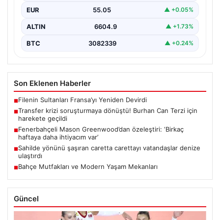
EUR
55.05
▲ +0.05%
ALTIN
6604.9
▲ +1.73%
BTC
3082339
▲ +0.24%
Son Eklenen Haberler
Filenin Sultanları Fransa’yı Yeniden Devirdi
■
Transfer krizi soruşturmaya dönüştü! Burhan Can Terzi için
■
harekete geçildi
Fenerbahçeli Mason Greenwood’dan özeleştiri: ‘Birkaç
■
haftaya daha ihtiyacım var’
Sahilde yönünü şaşıran caretta carettayı vatandaşlar denize
■
ulaştırdı
Bahçe Mutfakları ve Modern Yaşam Mekanları
■
Güncel