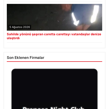
5 Ağustos 2026
Sahilde yönünü şaşıran caretta carettayı vatandaşlar denize
ulaştırdı
Son Eklenen Firmalar