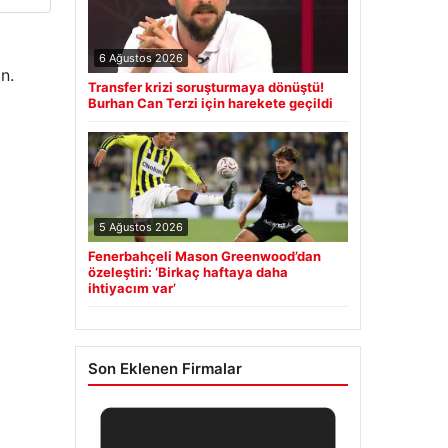
6 Ağustos 2026
n.
Transfer krizi soruşturmaya dönüştü!
Burhan Can Terzi için harekete geçildi
5 Ağustos 2026
Fenerbahçeli Mason Greenwood’dan
özeleştiri: ‘Birkaç haftaya daha
ihtiyacım var’
Son Eklenen Firmalar