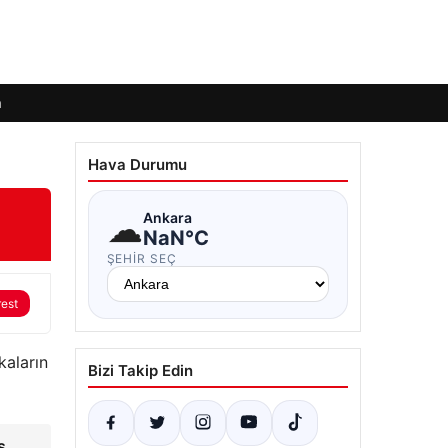
m
Hava Durumu
☁
Ankara
NaN°C
ŞEHIR SEÇ
rest
kaların
Bizi Takip Edin
s