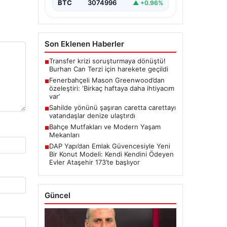
BTC
3074996
▲ +0.96%
Son Eklenen Haberler
Transfer krizi soruşturmaya dönüştü!
■
Burhan Can Terzi için harekete geçildi
Fenerbahçeli Mason Greenwood’dan
■
özeleştiri: ‘Birkaç haftaya daha ihtiyacım
var’
Sahilde yönünü şaşıran caretta carettayı
■
vatandaşlar denize ulaştırdı
Bahçe Mutfakları ve Modern Yaşam
■
Mekanları
DAP Yapı’dan Emlak Güvencesiyle Yeni
■
Bir Konut Modeli: Kendi Kendini Ödeyen
Evler Ataşehir 173’te başlıyor
Güncel