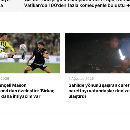
da
Vatikan'da 100'den fazla komedyenle buluştu 
 2026
5 Ağustos 2026
ahçeli Mason
Sahilde yönünü şaşıran caret
od’dan özeleştiri: ‘Birkaç
carettayı vatandaşlar denize
 daha ihtiyacım var’
ulaştırdı