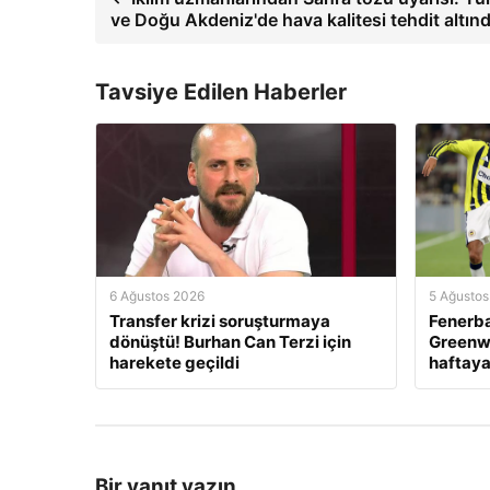
ve Doğu Akdeniz'de hava kalitesi tehdit altın
Tavsiye Edilen Haberler
6 Ağustos 2026
5 Ağustos
Transfer krizi soruşturmaya
Fenerb
dönüştü! Burhan Can Terzi için
Greenwo
harekete geçildi
haftaya
Bir yanıt yazın