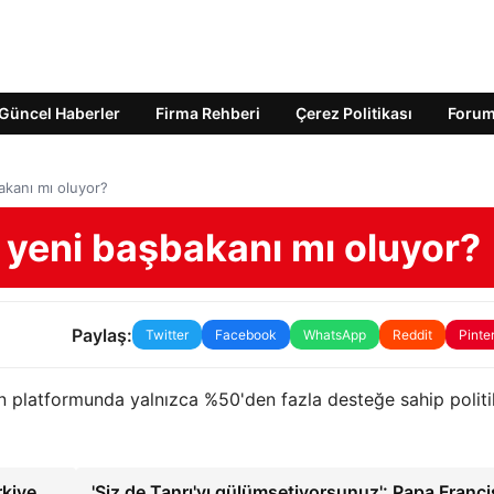
Güncel Haberler
Firma Rehberi
Çerez Politikası
Foru
bakanı mı oluyor?
n yeni başbakanı mı oluyor?
Paylaş:
Twitter
Facebook
WhatsApp
Reddit
Pinte
için platformunda yalnızca %50'den fazla desteğe sahip politi
rkiye
'Siz de Tanrı'yı gülümsetiyorsunuz': Papa Franci