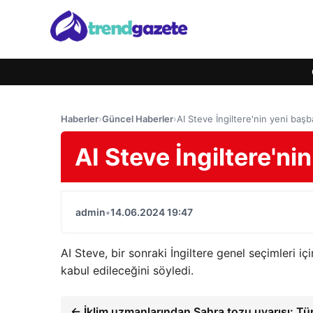
Haberler
›
Güncel Haberler
›
AI Steve İngiltere'nin yeni baş
AI Steve İngiltere'ni
admin
•
14.06.2024 19:47
AI Steve, bir sonraki İngiltere genel seçimleri 
kabul edileceğini söyledi.
← İklim uzmanlarından Sahra tozu uyarısı: Tü