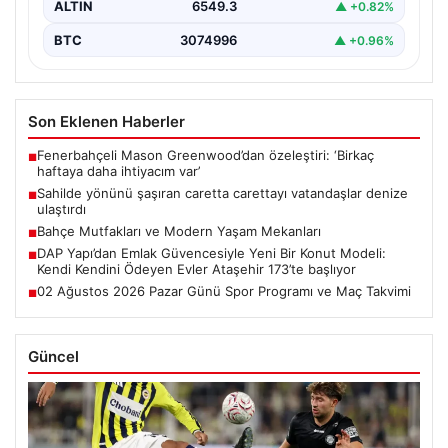
ALTIN
6549.3
▲ +0.82%
BTC
3074996
▲ +0.96%
Son Eklenen Haberler
Fenerbahçeli Mason Greenwood’dan özeleştiri: ‘Birkaç
■
haftaya daha ihtiyacım var’
Sahilde yönünü şaşıran caretta carettayı vatandaşlar denize
■
ulaştırdı
Bahçe Mutfakları ve Modern Yaşam Mekanları
■
DAP Yapı’dan Emlak Güvencesiyle Yeni Bir Konut Modeli:
■
Kendi Kendini Ödeyen Evler Ataşehir 173’te başlıyor
02 Ağustos 2026 Pazar Günü Spor Programı ve Maç Takvimi
■
Güncel