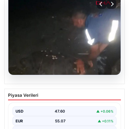
05.08.2026
Sahilde yönünü şaşıran caretta
Piyasa Verileri
carettayı vatandaşlar denize ulaştırdı
USD
47.60
▲ +0.06%
EUR
55.07
▲ +0.11%