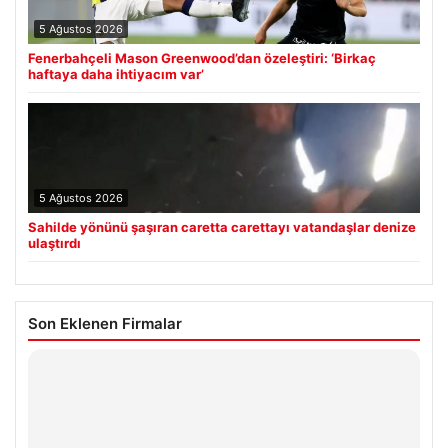
5 Ağustos 2026
Fenerbahçeli Mason Greenwood’dan özeleştiri: ‘Birkaç
haftaya daha ihtiyacım var’
5 Ağustos 2026
Sahilde yönünü şaşıran caretta carettayı vatandaşlar denize
ulaştırdı
Son Eklenen Firmalar