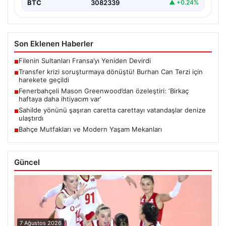
BTC
3082339
▲ +0.24%
Son Eklenen Haberler
Filenin Sultanları Fransa’yı Yeniden Devirdi
■
Transfer krizi soruşturmaya dönüştü! Burhan Can Terzi için
■
harekete geçildi
Fenerbahçeli Mason Greenwood’dan özeleştiri: ‘Birkaç
■
haftaya daha ihtiyacım var’
Sahilde yönünü şaşıran caretta carettayı vatandaşlar denize
■
ulaştırdı
Bahçe Mutfakları ve Modern Yaşam Mekanları
■
Güncel
7 Ağustos 2026