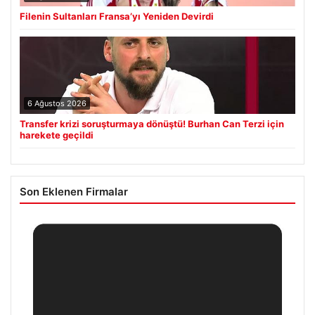
Filenin Sultanları Fransa’yı Yeniden Devirdi
6 Ağustos 2026
Transfer krizi soruşturmaya dönüştü! Burhan Can Terzi için
harekete geçildi
Son Eklenen Firmalar