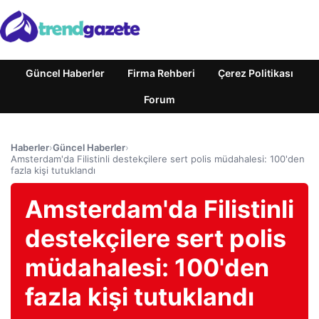
Güncel Haberler
Firma Rehberi
Çerez Politikası
Forum
Haberler
›
Güncel Haberler
›
Amsterdam'da Filistinli destekçilere sert polis müdahalesi: 100'den
fazla kişi tutuklandı
Amsterdam'da Filistinli
destekçilere sert polis
müdahalesi: 100'den
fazla kişi tutuklandı