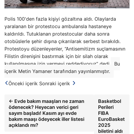
Polis 100'den fazla kişiyi gözaltına aldı. Olaylarda
yaralanan bir protestocu ambulansla hastaneye
kaldırıldı. Tutuklanan protestocular daha sonra
otobüslerle şehir dışına çıkarılarak serbest bırakıldı.
Protestoyu düzenleyenler, “Antisemitizm suçlamasının
Filistin direnişini bastırmak için bir silah olarak
kullanılmasına izin vermeyi reddediyoruz” dedi.
Bu
içerik Metin Yamaner tarafından yayınlanmıştır.
Önceki içerik
Sonraki içerik
← Evde bakım maaşları ne zaman
Basketbol
ödenecek? Heyecan verici geri
Perileri
sayım başladı! Kasım ayı evde
FIBA ​​
bakım maaşı ödeyecek iller listesi
EuroBasket
açıklandı mı?
2025
biletini aldı