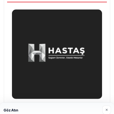
Prenses Night Club
×
Göz Atın