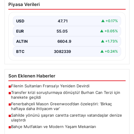
Piyasa Verileri
Burhan Can Terzi için harekete geçildi
{ “title”: “Transfer Krizi Soruşturmaya Dönüştü! Burhan
Can Terzi İçin Resmi Soruşturma Başlatıldı”, “content”:…
USD
47.71
▲ +0.17%
EUR
55.05
▲ +0.05%
ALTIN
6604.9
▲ +1.73%
BTC
3082339
▲ +0.24%
Son Eklenen Haberler
Filenin Sultanları Fransa’yı Yeniden Devirdi
■
Transfer krizi soruşturmaya dönüştü! Burhan Can Terzi için
■
harekete geçildi
Fenerbahçeli Mason Greenwood’dan özeleştiri: ‘Birkaç
■
haftaya daha ihtiyacım var’
Sahilde yönünü şaşıran caretta carettayı vatandaşlar denize
■
ulaştırdı
Bahçe Mutfakları ve Modern Yaşam Mekanları
■