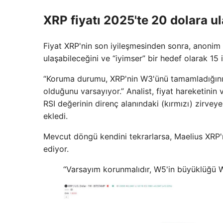
XRP fiyatı 2025'te 20 dolara u
Fiyat XRP'nin son iyileşmesinden sonra, anonim b
ulaşabileceğini ve “iyimser” bir hedef olarak 15 
“Koruma durumu, XRP'nin W3'ünü tamamladığını
olduğunu varsayıyor.” Analist, fiyat hareketinin
RSI değerinin direnç alanındaki (kırmızı) zirveye 
ekledi.
Mevcut döngü kendini tekrarlarsa, Maelius XRP'n
ediyor.
“Varsayım korunmalıdır, W5'in büyüklüğü W3