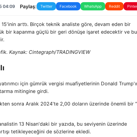
Paylaş:
5 04:09
Twitter
Facebook
WhatsApp
Reddit
Pinte
15'inin arttı. Birçok teknik analiste göre, devam eden bir
k bir kapanma güçlü bir geri dönüşe işaret edecektir ve bu,
ir.
ik. Kaynak: Cintegraph/
TRADINGVIEW
lı
 yatırımcı için gümrük vergisi muafiyetlerinin Donald Trump'ı
arma mitingine girdi.
kten sonra Aralık 2024'te 2,00 doların üzerinde önemli bir 
analistin 13 Nisan'daki bir yazıda, bu seviyenin üzerinde
tışı tetikleyeceğini de sözlerine ekledi.