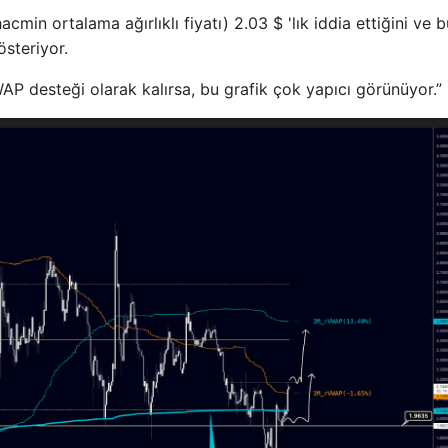
cmin ortalama ağırlıklı fiyatı) 2.03 $ 'lık iddia ettiğini ve 
österiyor.
AP desteği olarak kalırsa, bu grafik çok yapıcı görünüyor.”