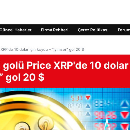
Güncel Haberler
Firma Rehberi
Çerez Politikası
Foru
e XRP'de 10 dolar için koydu – “iyimser” gol 20 $
i golü Price XRP'de 10 dolar
” gol 20 $