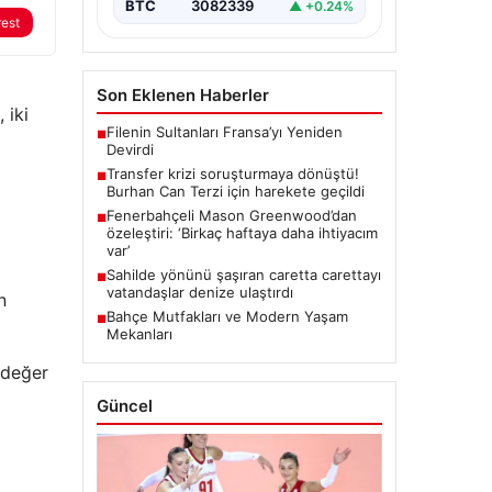
BTC
3082339
▲ +0.24%
rest
Son Eklenen Haberler
 iki
Filenin Sultanları Fransa’yı Yeniden
■
Devirdi
Transfer krizi soruşturmaya dönüştü!
■
Burhan Can Terzi için harekete geçildi
Fenerbahçeli Mason Greenwood’dan
■
özeleştiri: ‘Birkaç haftaya daha ihtiyacım
var’
Sahilde yönünü şaşıran caretta carettayı
■
vatandaşlar denize ulaştırdı
n
Bahçe Mutfakları ve Modern Yaşam
■
Mekanları
“değer
Güncel