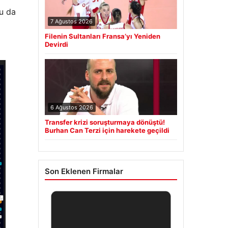
bu da
7 Ağustos 2026
Filenin Sultanları Fransa’yı Yeniden
Devirdi
6 Ağustos 2026
Transfer krizi soruşturmaya dönüştü!
Burhan Can Terzi için harekete geçildi
Son Eklenen Firmalar