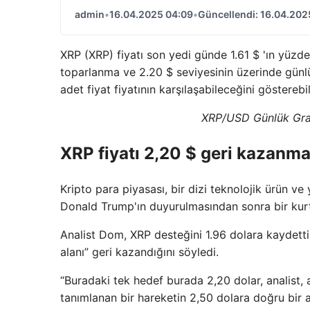
admin
•
16.04.2025 04:09
•
Güncellendi: 16.04.202
XRP (XRP) fiyatı son yedi günde 1.61 $ 'ın yüzde 
toparlanma ve 2.20 $ seviyesinin üzerinde günlü
adet fiyat fiyatının karşılaşabileceğini gösterebil
XRP/USD Günlük Graf
XRP fiyatı 2,20 $ geri kazanma
Kripto para piyasası, bir dizi teknolojik ürün ve
Donald Trump'ın duyurulmasından sonra bir kurt
Analist Dom, XRP desteğini 1.96 dolara kaydetti
alanı” geri kazandığını söyledi.
“Buradaki tek hedef burada 2,20 dolar, analist, 
tanımlanan bir hareketin 2,50 dolara doğru bir ar