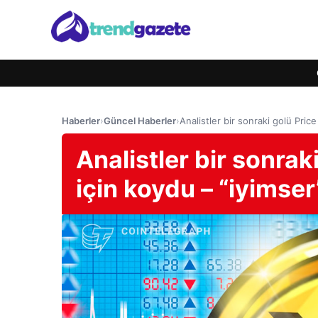
Haberler
›
Güncel Haberler
›
Analistler bir sonraki golü Pric
Analistler bir sonrak
için koydu – “iyimser