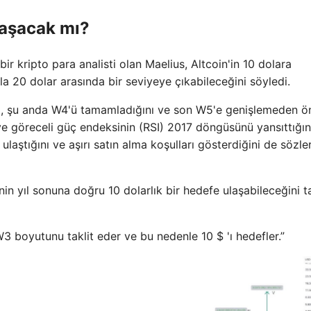
laşacak mı?
ir kripto para analisti olan Maelius, Altcoin'in 10 dolara
ila 20 dolar arasında bir seviyeye çıkabileceğini söyledi.
, şu anda W4'ü tamamladığını ve son W5'e genişlemeden ö
 ve göreceli güç endeksinin (RSI) 2017 döngüsünü yansıttığın
ulaştığını ve aşırı satın alma koşulları gösterdiğini de sözle
in yıl sonuna doğru 10 dolarlık bir hedefe ulaşabileceğini 
 boyutunu taklit eder ve bu nedenle 10 $ 'ı hedefler.”