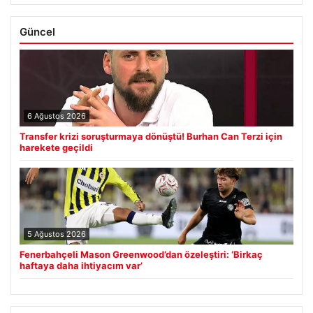
Güncel
6 Ağustos 2026
Transfer krizi soruşturmaya dönüştü! Burhan Can Terzi için
harekete geçildi
5 Ağustos 2026
Fenerbahçeli Mason Greenwood’dan özeleştiri: ‘Birkaç
haftaya daha ihtiyacım var’