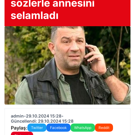
sözlerle annesini
selamladı
admin
•
29.10.2024 15:28
•
Güncellendi: 29.10.2024 15:28
Paylaş:
Twitter
Facebook
WhatsApp
Reddit