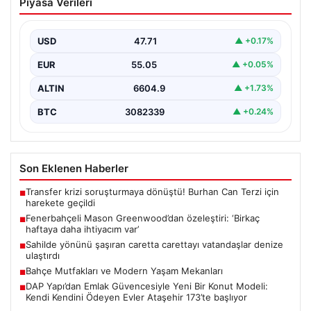
Piyasa Verileri
özeleştiri: ‘Birkaç haftaya daha
ihtiyacım var’
USD
47.71
▲ +0.17%
EUR
55.05
▲ +0.05%
ALTIN
6604.9
▲ +1.73%
BTC
3082339
▲ +0.24%
Son Eklenen Haberler
Transfer krizi soruşturmaya dönüştü! Burhan Can Terzi için
■
harekete geçildi
Fenerbahçeli Mason Greenwood’dan özeleştiri: ‘Birkaç
■
haftaya daha ihtiyacım var’
Sahilde yönünü şaşıran caretta carettayı vatandaşlar denize
■
ulaştırdı
Bahçe Mutfakları ve Modern Yaşam Mekanları
■
DAP Yapı’dan Emlak Güvencesiyle Yeni Bir Konut Modeli:
■
Kendi Kendini Ödeyen Evler Ataşehir 173’te başlıyor