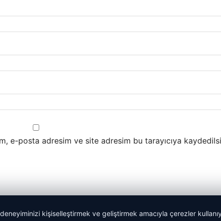
m, e-posta adresim ve site adresim bu tarayıcıya kaydedilsi
 deneyiminizi kişiselleştirmek ve geliştirmek amacıyla çerezler kullan
Trend Gazete, güncel haberler ve ilgi çekici içer