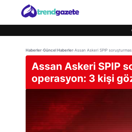
Haberler
›
Güncel Haberler
›
Assan Askeri SPIP soruşturması
Assan Askeri SPIP s
operasyon: 3 kişi gö