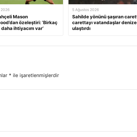
 2026
5 Ağustos 2026
ahçeli Mason
Sahilde yönünü şaşıran caret
od’dan özeleştiri: ‘Birkaç
carettayı vatandaşlar denize
 daha ihtiyacım var’
ulaştırdı
nlar
*
ile işaretlenmişlerdir