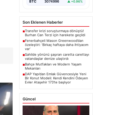
BTC
3074996
▲ +0.96%
Son Eklenen Haberler
Transfer krizi soruşturmaya dönüştü!
■
Burhan Can Terzi için harekete geçildi
Fenerbahçeli Mason Greenwood’dan
■
özeleştiri: ‘Birkaç haftaya daha ihtiyacım
var’
Sahilde yönünü şaşıran caretta carettayı
■
vatandaşlar denize ulaştırdı
Bahçe Mutfakları ve Modern Yaşam
■
Mekanları
DAP Yapı’dan Emlak Güvencesiyle Yeni
■
Bir Konut Modeli: Kendi Kendini Ödeyen
Evler Ataşehir 173’te başlıyor
Güncel