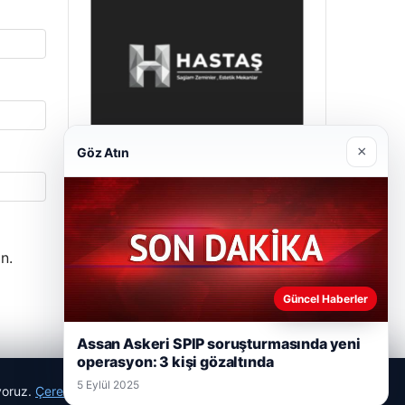
×
Göz Atın
Prenses Night Club
29 Nisan 2026
n.
Güncel Haberler
Assan Askeri SPIP soruşturmasında yeni
operasyon: 3 kişi gözaltında
5 Eylül 2025
ıyoruz.
Çerez Politikamız
Reddet
Kabul Et
iklerle gündemi takip etmenizi sağlayan bir haber sitesidir.