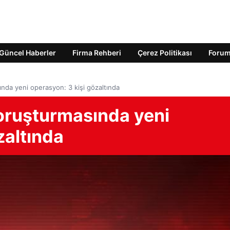
Güncel Haberler
Firma Rehberi
Çerez Politikası
Foru
nda yeni operasyon: 3 kişi gözaltında
oruşturmasında yeni
zaltında