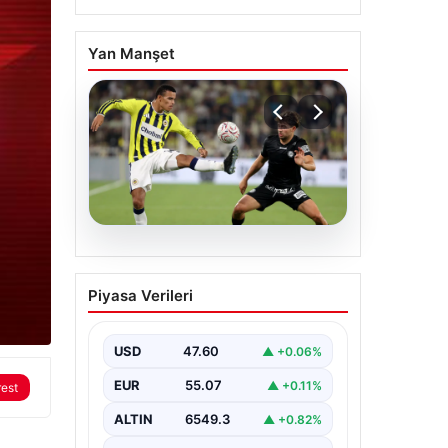
Yan Manşet
05.08.2026
Fenerbahçeli Mason
Piyasa Verileri
Greenwood’dan
özeleştiri: ‘Birkaç
haftaya daha ihtiyacım
USD
47.60
▲ +0.06%
var’
EUR
55.07
▲ +0.11%
rest
ALTIN
6549.3
▲ +0.82%