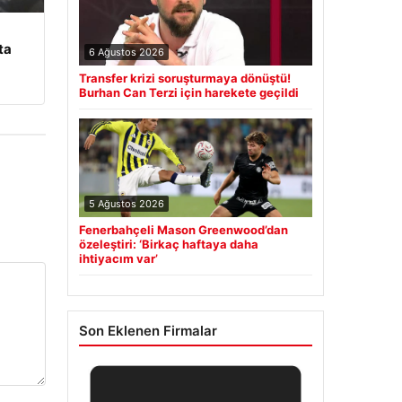
ta
6 Ağustos 2026
Transfer krizi soruşturmaya dönüştü!
Burhan Can Terzi için harekete geçildi
5 Ağustos 2026
Fenerbahçeli Mason Greenwood’dan
özeleştiri: ‘Birkaç haftaya daha
ihtiyacım var’
Son Eklenen Firmalar