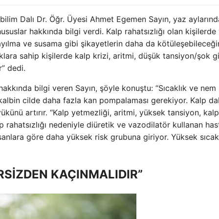
abilim Dalı Dr. Öğr. Üyesi Ahmet Egemen Sayın, yaz aylarınd
suslar hakkında bilgi verdi. Kalp rahatsızlığı olan kişilerde
 bayılma ve susama gibi şikayetlerin daha da kötüleşebileceği
lara sahip kişilerde kalp krizi, aritmi, düşük tansiyon/şok gi
r” dedi.
 hakkında bilgi veren Sayın, şöyle konuştu: “Sıcaklık ve nem
 kalbin cilde daha fazla kan pompalaması gerekiyor. Kalp d
yükünü artırır. “Kalp yetmezliği, aritmi, yüksek tansiyon, kalp
lp rahatsızlığı nedeniyle diüretik ve vazodilatör kullanan hast
sanlara göre daha yüksek risk grubuna giriyor. Yüksek sıcak
RSİZDEN KAÇINMALIDIR”