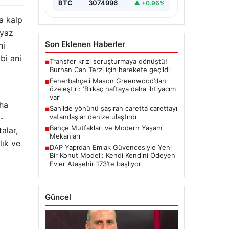
BTC
3074996
▲ +0.96%
a kalp
 yaz
Son Eklenen Haberler
ni
bi ani
Transfer krizi soruşturmaya dönüştü!
■
Burhan Can Terzi için harekete geçildi
Fenerbahçeli Mason Greenwood’dan
■
özeleştiri: ‘Birkaç haftaya daha ihtiyacım
var’
aha
Sahilde yönünü şaşıran caretta carettayı
■
-
vatandaşlar denize ulaştırdı
Bahçe Mutfakları ve Modern Yaşam
alar,
■
Mekanları
lık ve
DAP Yapı’dan Emlak Güvencesiyle Yeni
■
Bir Konut Modeli: Kendi Kendini Ödeyen
Evler Ataşehir 173’te başlıyor
Güncel