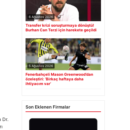
6 Ağustos 2026
Transfer krizi soruşturmaya dönüştü!
Burhan Can Terzi için harekete geçildi
5 Ağustos 2026
Fenerbahçeli Mason Greenwood’dan
özeleştiri: ‘Birkaç haftaya daha
ihtiyacım var’
Son Eklenen Firmalar
 Dr.
rı