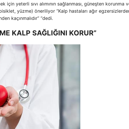
ek için yeterli sıvı alımının sağlanması, güneşten korunma v
isiklet, yüzme) öneriliyor “Kalp hastaları ağır egzersizlerde
nden kaçınmalıdır” “dedi.
NME KALP SAĞLIĞINI KORUR”