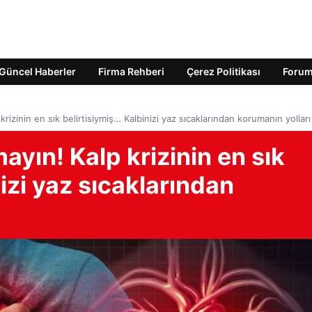
Güncel Haberler
Firma Rehberi
Çerez Politikası
Foru
krizinin en sık belirtisiymiş… Kalbinizi yaz sıcaklarından korumanın yolları
ayın! Kalp krizinin en sık
izi yaz sıcaklarından