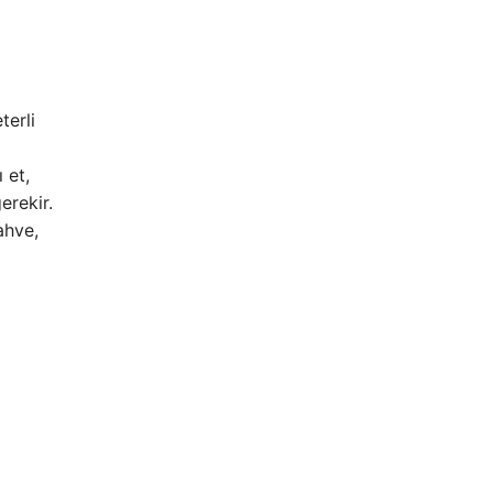
terli
 et,
erekir.
ahve,