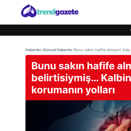
Haberler
›
Güncel Haberler
›
Bunu sakın hafife almayın! Kalp 
Bunu sakın hafife alm
belirtisiymiş… Kalbin
korumanın yolları