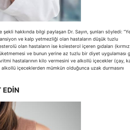
şekli hakkında bilgi paylaşan Dr. Sayın, şunları söyledi: “Ye
tansiyon ve kalp yetmezliği olan hastaların düşük tuzlu
erolü olan hastaların ise kolesterol içeren gıdaları (kırmızı
üketmemesi ve bunun yerine az tuzlu bir diyet uygulaması g
Aritmi hastalarının kilo vermesini ve alkollü içecekler (çay, k
ecek alkollü içeceklerden mümkün olduğunca uzak durmasını
 EDİN