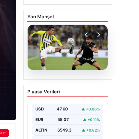
Yan Manşet
05.08.2026
Fenerbahçeli Mason
Piyasa Verileri
Greenwood’dan
özeleştiri: ‘Birkaç
haftaya daha ihtiyacım
USD
47.60
▲ +0.06%
var’
EUR
55.07
▲ +0.11%
ALTIN
6549.3
▲ +0.82%
rest