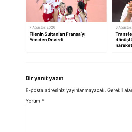
7 Ağustos 2026
6 Ağustos
Filenin Sultanları Fransa’yı
Transfe
Yeniden Devirdi
dönüştü
hareket
Bir yanıt yazın
E-posta adresiniz yayınlanmayacak.
Gerekli ala
Yorum
*