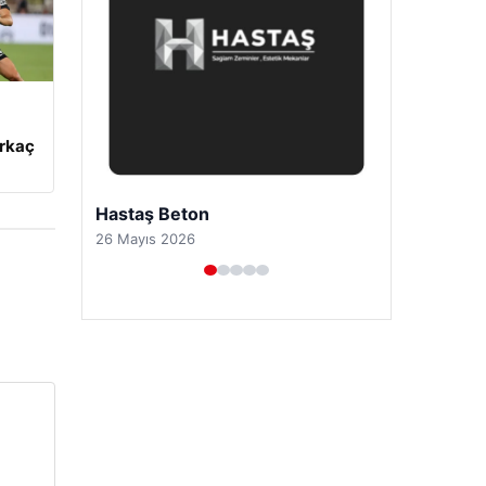
irkaç
Prenses Night Club
29 Nisan 2026