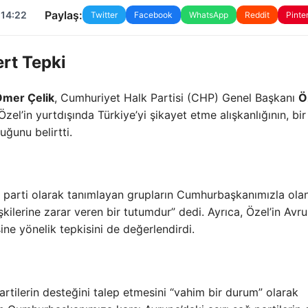
Paylaş:
 14:22
Twitter
Facebook
WhatsApp
Reddit
Pinte
rt Tepki
mer Çelik
, Cumhuriyet Halk Partisi (CHP) Genel Başkanı
Ö
zel’in yurtdışında Türkiye’yi şikayet etme alışkanlığının, bir
ğunu belirtti.
eş parti olarak tanımlayan grupların Cumhurbaşkanımızla ola
 ilişkilerine zarar veren bir tutumdur” dedi. Ayrıca, Özel’in Avr
e yönelik tepkisini de değerlendirdi.
rtilerin desteğini talep etmesini “vahim bir durum” olarak