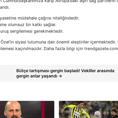
an Cumhurbaşkanımıza karşı Avrupa’daki aşırı sağ partilerin d
landı.
iyasetine müdahale çağrısı niteliğindedir.
hine olumsuz bir katkı sağlar.
 duruş sergilemesi gerekmektedir.
zel’in siyasi tutumuna dair önemli eleştiriler içermektedir. 
etkilemesi kaçınılmazdır. Daha fazla bilgi için trendgazete.com
Bütçe tartışması gergin başladı! Vekiller arasında
gergin anlar yaşandı →