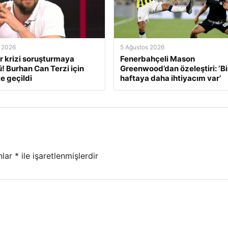
 2026
5 Ağustos 2026
r krizi soruşturmaya
Fenerbahçeli Mason
! Burhan Can Terzi için
Greenwood’dan özeleştiri: ‘B
e geçildi
haftaya daha ihtiyacım var’
nlar
*
ile işaretlenmişlerdir