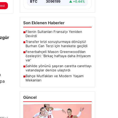
BTC
3096199
▲ +0.44%
rest
Son Eklenen Haberler
Filenin Sultanları Fransa’yı Yeniden
■
Devirdi
zgür
Transfer krizi soruşturmaya dönüştü!
■
Burhan Can Terzi için harekete geçildi
Fenerbahçeli Mason Greenwood’dan
■
özeleştiri: ‘Birkaç haftaya daha ihtiyacım
var’
Sahilde yönünü şaşıran caretta carettayı
■
vatandaşlar denize ulaştırdı
n
Bahçe Mutfakları ve Modern Yaşam
■
Mekanları
upa
Güncel