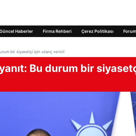
Güncel Haberler
Firma Rehberi
Çerez Politikası
Foru
urum bir siyasetçi için utanç verici!
 yanıt: Bu durum bir siyaset