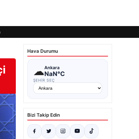
m
Hava Durumu
çi
☁
Ankara
NaN°C
ŞEHIR SEÇ
Bizi Takip Edin