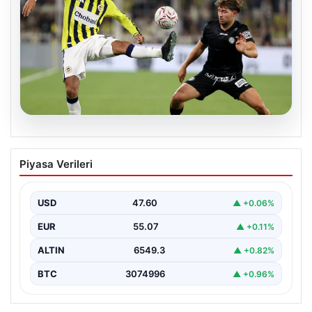
05.08.2026
Fenerbahçeli Mason Greenwood’dan
Piyasa Verileri
özeleştiri: ‘Birkaç haftaya daha
ihtiyacım var’
USD
47.60
▲ +0.06%
EUR
55.07
▲ +0.11%
ALTIN
6549.3
▲ +0.82%
BTC
3074996
▲ +0.96%