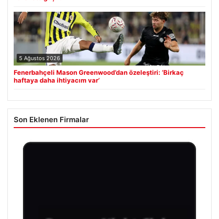
5 Ağustos 2026
Fenerbahçeli Mason Greenwood’dan özeleştiri: ‘Birkaç
haftaya daha ihtiyacım var’
Son Eklenen Firmalar