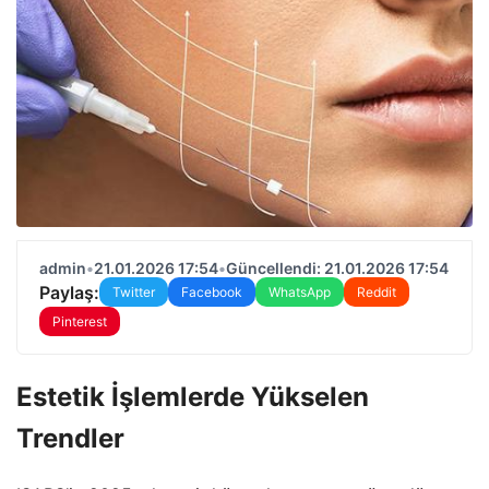
admin
•
21.01.2026 17:54
•
Güncellendi: 21.01.2026 17:54
Paylaş:
Twitter
Facebook
WhatsApp
Reddit
Pinterest
Estetik İşlemlerde Yükselen
Trendler