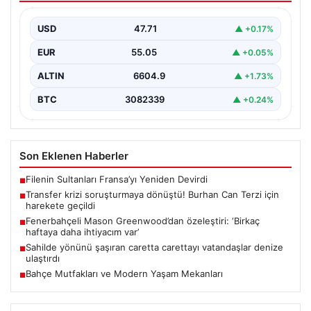
{ “title”: “Transfer Krizi Soruşturmaya Dönüştü! Burhan
Can Terzi İçin Resmi Soruşturma Başlatıldı”, “content”:…
USD
47.71
▲ +0.17%
EUR
55.05
▲ +0.05%
ALTIN
6604.9
▲ +1.73%
BTC
3082339
▲ +0.24%
Son Eklenen Haberler
Filenin Sultanları Fransa’yı Yeniden Devirdi
■
Transfer krizi soruşturmaya dönüştü! Burhan Can Terzi için
■
harekete geçildi
Fenerbahçeli Mason Greenwood’dan özeleştiri: ‘Birkaç
■
haftaya daha ihtiyacım var’
Sahilde yönünü şaşıran caretta carettayı vatandaşlar denize
■
ulaştırdı
Bahçe Mutfakları ve Modern Yaşam Mekanları
■