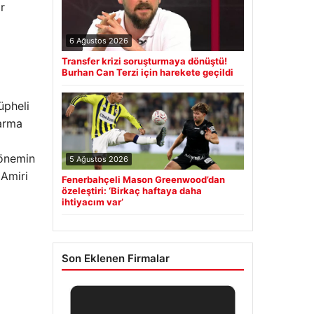
r
6 Ağustos 2026
Transfer krizi soruşturmaya dönüştü!
Burhan Can Terzi için harekete geçildi
üpheli
darma
dönemin
5 Ağustos 2026
 Amiri
Fenerbahçeli Mason Greenwood’dan
özeleştiri: ‘Birkaç haftaya daha
ihtiyacım var’
Son Eklenen Firmalar