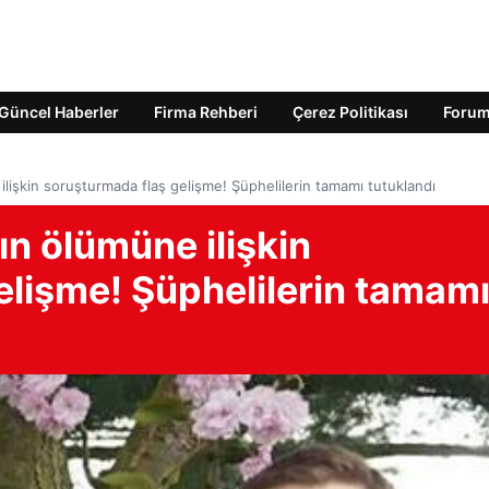
Güncel Haberler
Firma Rehberi
Çerez Politikası
Foru
lişkin soruşturmada flaş gelişme! Şüphelilerin tamamı tutuklandı
n ölümüne ilişkin
elişme! Şüphelilerin tamam