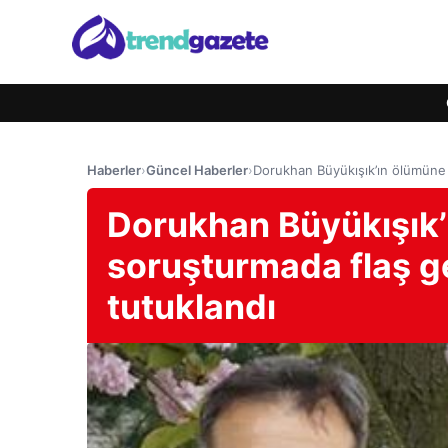
Haberler
›
Güncel Haberler
›
Dorukhan Büyükışık’ın ölümüne i
Dorukhan Büyükışık’ı
soruşturmada flaş g
tutuklandı