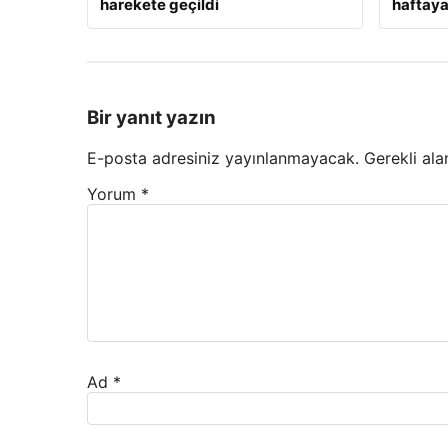
harekete geçildi
haftaya
Bir yanıt yazın
E-posta adresiniz yayınlanmayacak.
Gerekli ala
Yorum
*
Ad
*