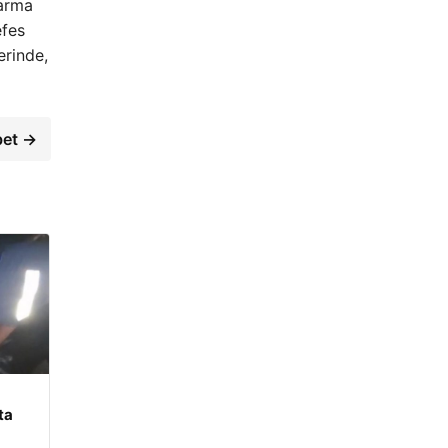
darma
efes
erinde,
bet →
ta