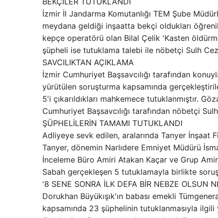
BEKÇİLER TUTUKLANDI
İzmir İl Jandarma Komutanlığı TEM Şube Müdürlü
meydana geldiği inşaatta bekçi oldukları öğren
kepçe operatörü olan Bilal Çelik 'Kasten öldürm
şüpheli ise tutuklama talebi ile nöbetçi Sulh Cez
SAVCILIKTAN AÇIKLAMA
İzmir Cumhuriyet Başsavcılığı tarafından konuyla
yürütülen soruşturma kapsamında gerçekleştiril
5'i çıkarıldıkları mahkemece tutuklanmıştır. Göza
Cumhuriyet Başsavcılığı tarafından nöbetçi Sulh 
ŞÜPHELİLERİN TAMAMI TUTUKLANDI
Adliyeye sevk edilen, aralarında Tanyer İnşaat
Tanyer, dönemin Narlıdere Emniyet Müdürü İsmail
İnceleme Büro Amiri Atakan Kaçar ve Grup Amiri
Sabah gerçekleşen 5 tutuklamayla birlikte soruş
'8 SENE SONRA İLK DEFA BİR NEBZE OLSUN N
Dorukhan Büyükışık'ın babası emekli Tümgenera
kapsamında 23 şüphelinin tutuklanmasıyla ilgili