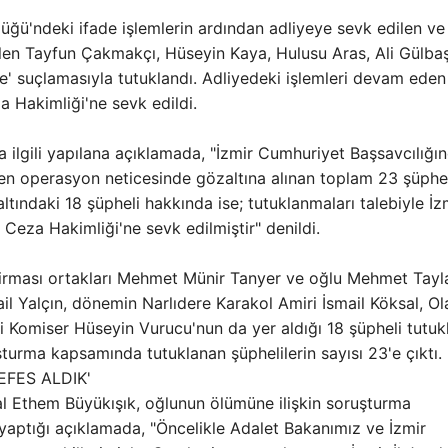
ğü'ndeki ifade işlemlerin ardından adliyeye sevk edilen ve
ilen Tayfun Çakmakçı, Hüseyin Kaya, Hulusu Aras, Ali Gülbaş
e' suçlamasıyla tutuklandı. Adliyedeki işlemleri devam eden
a Hakimliği'ne sevk edildi.
 ilgili yapılana açıklamada, "İzmir Cumhuriyet Başsavcılığı
en operasyon neticesinde gözaltına alınan toplam 23 şüphe
ltındaki 18 şüpheli hakkında ise; tutuklanmaları talebiyle İz
Ceza Hakimliği'ne sevk edilmiştir" denildi.
 Firması ortakları Mehmet Münir Tanyer ve oğlu Mehmet Tayl
 Yalçın, dönemin Narlıdere Karakol Amiri İsmail Köksal, Ol
 Komiser Hüseyin Vurucu'nun da yer aldığı 18 şüpheli tutukl
turma kapsamında tutuklanan şüphelilerin sayısı 23'e çıktı.
EFES ALDIK'
l Ethem Büyükışık, oğlunun ölümüne ilişkin soruşturma
 yaptığı açıklamada, "Öncelikle Adalet Bakanımız ve İzmir