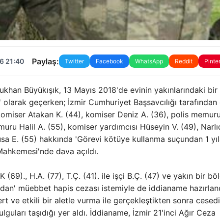
Paylaş:
6 21:40
Twitter
Facebook
WhatsApp
Reddit
Pinte
khan Büyükışık, 13 Mayıs 2018'de evinin yakınlarındaki bir 
ar' olarak geçerken; İzmir Cumhuriyet Başsavcılığı tarafında
komiser Atakan K. (44), komiser Deniz A. (36), polis memur
uru Halil A. (55), komiser yardımcısı Hüseyin V. (49), Narl
usa E. (55) hakkında 'Görevi kötüye kullanma suçundan 1 yı
 Mahkemesi'nde dava açıldı.
9)., H.A. (77), T.Ç. (41). ile işçi B.Ç. (47) ve yakın bir b
dan' müebbet hapis cezası istemiyle de iddianame hazırland
 ve etkili bir aletle vurma ile gerçekleştikten sonra cesed
lguları taşıdığı yer aldı. İddianame, İzmir 21'inci Ağır Ceza