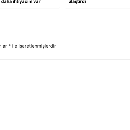
 daha ihtiyacım var’
ulaştırdı
nlar
*
ile işaretlenmişlerdir