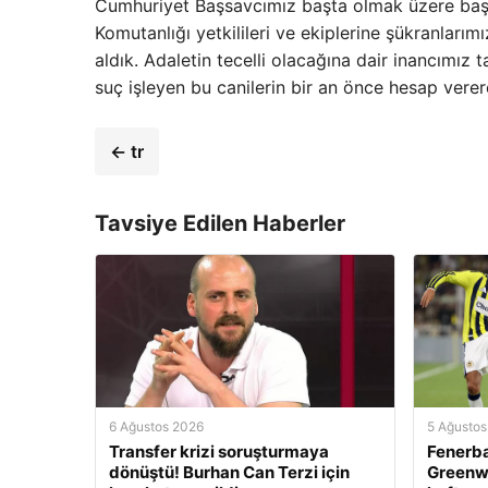
Cumhuriyet Başsavcımız başta olmak üzere başsa
Komutanlığı yetkilileri ve ekiplerine şükranları
aldık. Adaletin tecelli olacağına dair inancımı
suç işleyen bu canilerin bir an önce hesap verere
← tr
Tavsiye Edilen Haberler
6 Ağustos 2026
5 Ağustos
Transfer krizi soruşturmaya
Fenerb
dönüştü! Burhan Can Terzi için
Greenwo