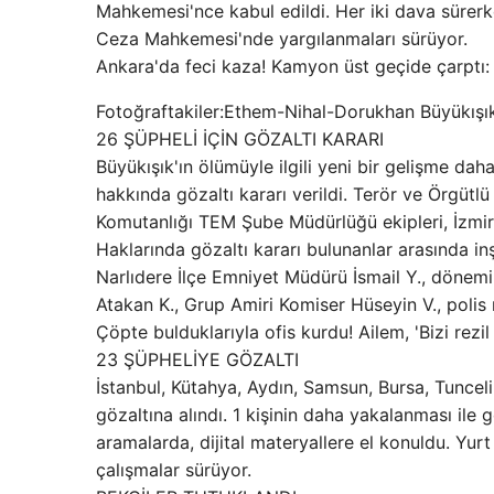
Mahkemesi'nce kabul edildi. Her iki dava sürerken
Ceza Mahkemesi'nde yargılanmaları sürüyor.
Ankara'da feci kaza! Kamyon üst geçide çarptı: 
Fotoğraftakiler:Ethem-Nihal-Dorukhan Büyükışı
26 ŞÜPHELİ İÇİN GÖZALTI KARARI
Büyükışık'ın ölümüyle ilgili yeni bir gelişme da
hakkında gözaltı kararı verildi. Terör ve Örgütl
Komutanlığı TEM Şube Müdürlüğü ekipleri, İzmir i
Haklarında gözaltı kararı bulunanlar arasında i
Narlıdere İlçe Emniyet Müdürü İsmail Y., dönemin
Atakan K., Grup Amiri Komiser Hüseyin V., polis m
Çöpte bulduklarıyla ofis kurdu! Ailem, 'Bizi rezi
23 ŞÜPHELİYE GÖZALTI
İstanbul, Kütahya, Aydın, Samsun, Bursa, Tuncel
gözaltına alındı. 1 kişinin daha yakalanması ile g
aramalarda, dijital materyallere el konuldu. Yurt
çalışmalar sürüyor.