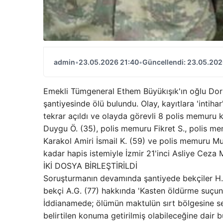
admin
•
23.05.2026 21:40
•
Güncellendi: 23.05.202
Emekli Tümgeneral Ethem Büyükışık'ın oğlu Doru
şantiyesinde ölü bulundu. Olay, kayıtlara 'intih
tekrar açıldı ve olayda görevli 8 polis memuru 
Duygu Ö. (35), polis memuru Fikret S., polis mem
Karakol Amiri İsmail K. (59) ve polis memuru M
kadar hapis istemiyle İzmir 21'inci Asliye Ceza
İKİ DOSYA BİRLEŞTİRİLDİ
Soruşturmanın devamında şantiyede bekçiler H.K (6
bekçi A.G. (77) hakkında 'Kasten öldürme suçun
İddianamede; ölümün maktulün sırt bölgesine sert
belirtilen konuma getirilmiş olabileceğine dair bu