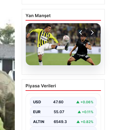
Yan Manşet
05.08.2026
Fenerbahçeli Mason
Piyasa Verileri
Greenwood’dan
özeleştiri: ‘Birkaç
haftaya daha ihtiyacım
USD
47.60
▲ +0.06%
var’
EUR
55.07
▲ +0.11%
ALTIN
6549.3
▲ +0.82%