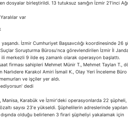
 dosyalar birleştirildi. 13 tutuksuz sanığın İzmir 21'inci Ağı
Yaralılar var
k
ha yaşandı. İzmir Cumhuriyet Başsavcılığı koordinesinde 26 ş
ü Suçlar Soruşturma Bürosu'nca görevlendirilen İzmir İl Jan
li merkezli 9 ilde eş zamanlı olarak operasyon başlattı.
nşaat firması sahipleri Mehmet Münir T., Mehmet Taylan T., 
 Narlıdere Karakol Amiri İsmail K., Olay Yeri İnceleme Büro
emurları ve işçiler yer aldı.
l ediyorsun' dedi
i, Manisa, Karabük ve İzmir'deki operasyonlarda 22 şüpheli,
özaltı sayısı 23'e yükseldi. Şüphelilerin adreslerinde yapılan
 dışında olduğu belirlenen 3 firari şüpheliyi yakalamak için