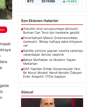
BTC
3074996
▲ +0.96%
Son Eklenen Haberler
Transfer krizi soruşturmaya dönüştü!
■
rest
Burhan Can Terzi için harekete geçildi
Fenerbahçeli Mason Greenwood’dan
■
özeleştiri: ‘Birkaç haftaya daha ihtiyacım
inşaat
var’
n dosya
Sahilde yönünü şaşıran caretta carettayı
■
vatandaşlar denize ulaştırdı
u
Bahçe Mutfakları ve Modern Yaşam
■
ıdere
Mekanları
la
DAP Yapı’dan Emlak Güvencesiyle Yeni
■
Bir Konut Modeli: Kendi Kendini Ödeyen
Evler Ataşehir 173’te başlıyor
ölgede
ı.
Güncel
in