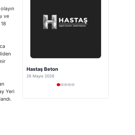
 olayın
ı ve
 18
nca
liden
mir
Prenses Night Club
29 Nisan 2026
an
ay Yeri
andı.