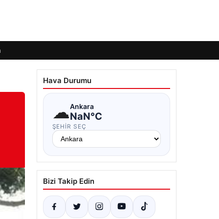
m
Hava Durumu
☁
Ankara
NaN°C
ı
ŞEHIR SEÇ
Bizi Takip Edin