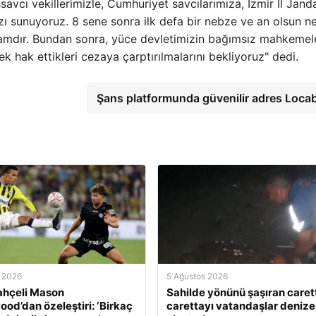
vcı vekillerimizle, Cumhuriyet savcılarımıza, İzmir İl Jan
mızı sunuyoruz. 8 sene sonra ilk defa bir nebze ve an olsun n
z tamdır. Bundan sonra, yüce devletimizin bağımsız mahkemel
k hak ettikleri cezaya çarptırılmalarını bekliyoruz" dedi.
Şans platformunda güvenilir adres Loca
 2026
5 Ağustos 2026
ahçeli Mason
Sahilde yönünü şaşıran caret
od’dan özeleştiri: ‘Birkaç
carettayı vatandaşlar denize