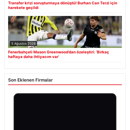
Transfer krizi soruşturmaya dönüştü! Burhan Can Terzi için
harekete geçildi
5 Ağustos 2026
Fenerbahçeli Mason Greenwood’dan özeleştiri: ‘Birkaç
haftaya daha ihtiyacım var’
Son Eklenen Firmalar