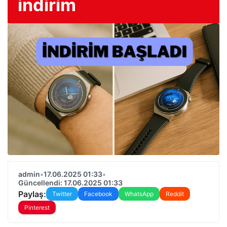
indirim
admin
•
17.06.2025 01:33
•
Güncellendi: 17.06.2025 01:33
Paylaş:
Twitter
Facebook
WhatsApp
Reddit
Pinterest