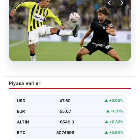
05.08.2026
Fenerbahçeli Mason Greenwood’dan
Piyasa Verileri
özeleştiri: ‘Birkaç haftaya daha
ihtiyacım var’
USD
47.60
▲ +0.06%
EUR
55.07
▲ +0.11%
ALTIN
6549.3
▲ +0.82%
BTC
3074996
▲ +0.96%