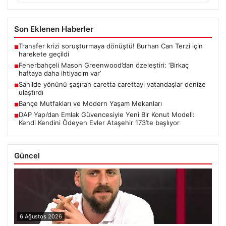
Son Eklenen Haberler
Transfer krizi soruşturmaya dönüştü! Burhan Can Terzi için
■
harekete geçildi
Fenerbahçeli Mason Greenwood’dan özeleştiri: ‘Birkaç
■
haftaya daha ihtiyacım var’
Sahilde yönünü şaşıran caretta carettayı vatandaşlar denize
■
ulaştırdı
Bahçe Mutfakları ve Modern Yaşam Mekanları
■
DAP Yapı’dan Emlak Güvencesiyle Yeni Bir Konut Modeli:
■
Kendi Kendini Ödeyen Evler Ataşehir 173’te başlıyor
Güncel
6 Ağustos 2026