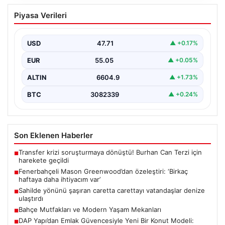
Fenerbahçeli Mason Greenwood’dan
Piyasa Verileri
özeleştiri: ‘Birkaç haftaya daha
ihtiyacım var’
USD
47.71
▲ +0.17%
EUR
55.05
▲ +0.05%
ALTIN
6604.9
▲ +1.73%
BTC
3082339
▲ +0.24%
Son Eklenen Haberler
Transfer krizi soruşturmaya dönüştü! Burhan Can Terzi için
■
harekete geçildi
Fenerbahçeli Mason Greenwood’dan özeleştiri: ‘Birkaç
■
haftaya daha ihtiyacım var’
Sahilde yönünü şaşıran caretta carettayı vatandaşlar denize
■
ulaştırdı
Bahçe Mutfakları ve Modern Yaşam Mekanları
■
DAP Yapı’dan Emlak Güvencesiyle Yeni Bir Konut Modeli:
■