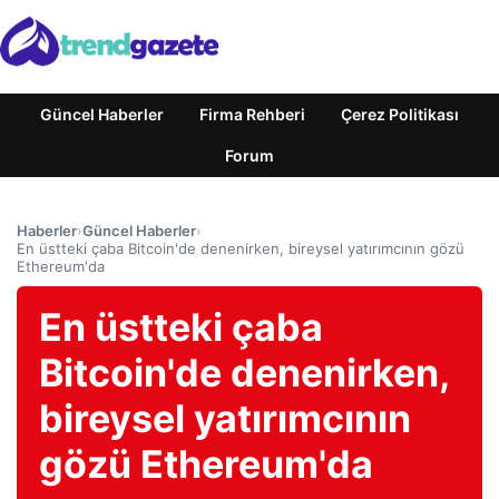
Güncel Haberler
Firma Rehberi
Çerez Politikası
Forum
Haberler
›
Güncel Haberler
›
En üstteki çaba Bitcoin'de denenirken, bireysel yatırımcının gözü
Ethereum'da
En üstteki çaba
Bitcoin'de denenirken,
bireysel yatırımcının
gözü Ethereum'da