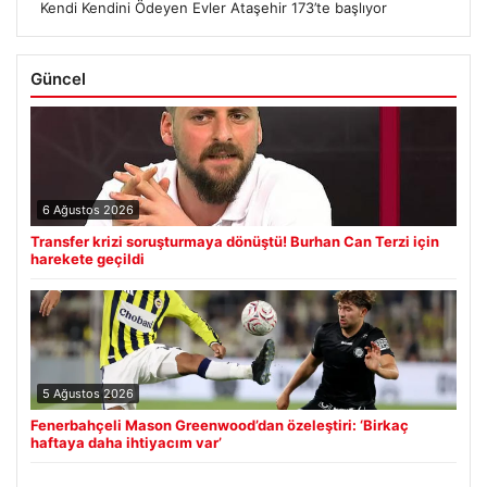
Kendi Kendini Ödeyen Evler Ataşehir 173’te başlıyor
Güncel
6 Ağustos 2026
Transfer krizi soruşturmaya dönüştü! Burhan Can Terzi için
harekete geçildi
5 Ağustos 2026
Fenerbahçeli Mason Greenwood’dan özeleştiri: ‘Birkaç
haftaya daha ihtiyacım var’