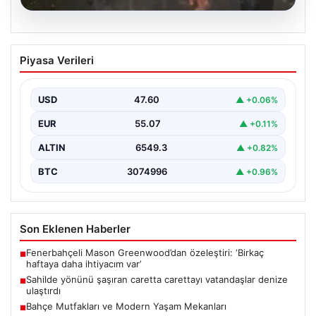
05.08.2026
Sahilde yönünü şaşıran caretta
Piyasa Verileri
carettayı vatandaşlar denize ulaştırdı
USD
47.60
▲ +0.06%
EUR
55.07
▲ +0.11%
ALTIN
6549.3
▲ +0.82%
BTC
3074996
▲ +0.96%
Son Eklenen Haberler
Fenerbahçeli Mason Greenwood’dan özeleştiri: ‘Birkaç
■
haftaya daha ihtiyacım var’
Sahilde yönünü şaşıran caretta carettayı vatandaşlar denize
■
ulaştırdı
Bahçe Mutfakları ve Modern Yaşam Mekanları
■