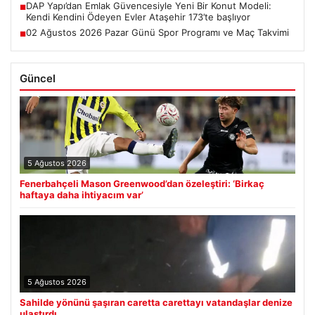
DAP Yapı’dan Emlak Güvencesiyle Yeni Bir Konut Modeli:
■
Kendi Kendini Ödeyen Evler Ataşehir 173’te başlıyor
02 Ağustos 2026 Pazar Günü Spor Programı ve Maç Takvimi
■
Güncel
5 Ağustos 2026
Fenerbahçeli Mason Greenwood’dan özeleştiri: ‘Birkaç
haftaya daha ihtiyacım var’
5 Ağustos 2026
Sahilde yönünü şaşıran caretta carettayı vatandaşlar denize
ulaştırdı