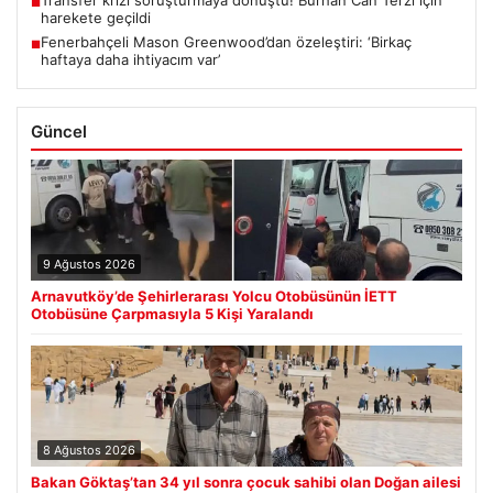
■
harekete geçildi
Fenerbahçeli Mason Greenwood’dan özeleştiri: ‘Birkaç
■
haftaya daha ihtiyacım var’
Güncel
9 Ağustos 2026
Arnavutköy’de Şehirlerarası Yolcu Otobüsünün İETT
Otobüsüne Çarpmasıyla 5 Kişi Yaralandı
8 Ağustos 2026
Bakan Göktaş’tan 34 yıl sonra çocuk sahibi olan Doğan ailesi