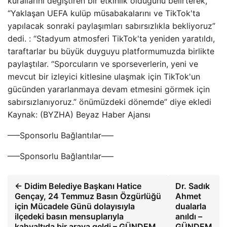
kurallarını değiştiren bir etkinlik olduğunu belirterek,
“Yaklaşan UEFA kulüp müsabakalarını ve TikTok'ta
yapılacak sonraki paylaşımları sabırsızlıkla bekliyoruz”
dedi. : “Stadyum atmosferi TikTok'ta yeniden yaratıldı,
taraftarlar bu büyük duyguyu platformumuzda birlikte
paylaştılar. “Sporcuların ve sporseverlerin, yeni ve
mevcut bir izleyici kitlesine ulaşmak için TikTok'un
gücünden yararlanmaya devam etmesini görmek için
sabırsızlanıyoruz.” önümüzdeki dönemde” diye ekledi
Kaynak: (BYZHA) Beyaz Haber Ajansı
—–Sponsorlu Bağlantılar—–
—–Sponsorlu Bağlantılar—–
← Didim Belediye Başkanı Hatice
Dr. Sadık
Gençay, 24 Temmuz Basın Özgürlüğü
Ahmet
için Mücadele Günü dolayısıyla
dualarla
ilçedeki basın mensuplarıyla
anıldı –
kahvaltıda bir araya geldi – GÜNDEM
GÜNDEM