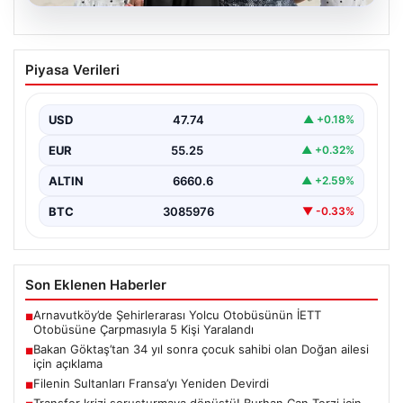
08.08.2026
Bakan Göktaş’tan 34 yıl sonra çocuk
Piyasa Verileri
sahibi olan Doğan ailesi için açıklama
USD
47.74
▲ +0.18%
EUR
55.25
▲ +0.32%
ALTIN
6660.6
▲ +2.59%
BTC
3085976
▼ -0.33%
Son Eklenen Haberler
Arnavutköy’de Şehirlerarası Yolcu Otobüsünün İETT
■
Otobüsüne Çarpmasıyla 5 Kişi Yaralandı
Bakan Göktaş’tan 34 yıl sonra çocuk sahibi olan Doğan ailesi
■
için açıklama
Filenin Sultanları Fransa’yı Yeniden Devirdi
■
Transfer krizi soruşturmaya dönüştü! Burhan Can Terzi için