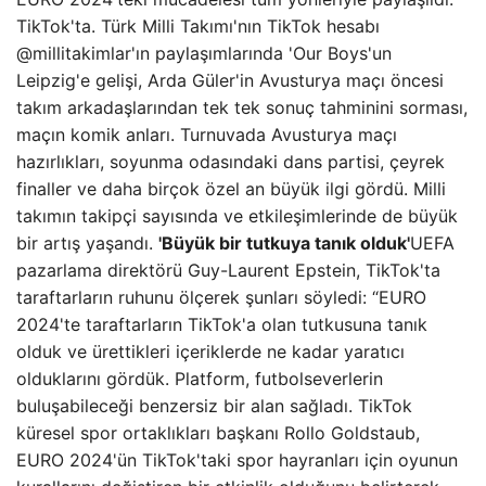
TikTok'ta. Türk Milli Takımı'nın TikTok hesabı
@millitakimlar'ın paylaşımlarında 'Our Boys'un
Leipzig'e gelişi, Arda Güler'in Avusturya maçı öncesi
takım arkadaşlarından tek tek sonuç tahminini sorması,
maçın komik anları. Turnuvada Avusturya maçı
hazırlıkları, soyunma odasındaki dans partisi, çeyrek
finaller ve daha birçok özel an büyük ilgi gördü. Milli
takımın takipçi sayısında ve etkileşimlerinde de büyük
bir artış yaşandı.
'Büyük bir tutkuya tanık olduk'
UEFA
pazarlama direktörü Guy-Laurent Epstein, TikTok'ta
taraftarların ruhunu ölçerek şunları söyledi: “EURO
2024'te taraftarların TikTok'a olan tutkusuna tanık
olduk ve ürettikleri içeriklerde ne kadar yaratıcı
olduklarını gördük. Platform, futbolseverlerin
buluşabileceği benzersiz bir alan sağladı. TikTok
küresel spor ortaklıkları başkanı Rollo Goldstaub,
EURO 2024'ün TikTok'taki spor hayranları için oyunun