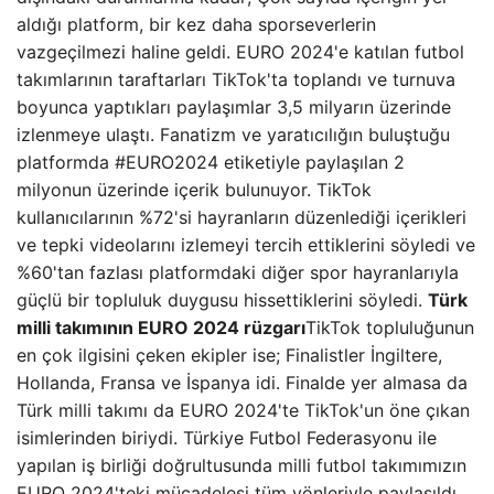
aldığı platform, bir kez daha sporseverlerin
vazgeçilmezi haline geldi. EURO 2024'e katılan futbol
takımlarının taraftarları TikTok'ta toplandı ve turnuva
boyunca yaptıkları paylaşımlar 3,5 milyarın üzerinde
izlenmeye ulaştı. Fanatizm ve yaratıcılığın buluştuğu
platformda #EURO2024 etiketiyle paylaşılan 2
milyonun üzerinde içerik bulunuyor. TikTok
kullanıcılarının %72'si hayranların düzenlediği içerikleri
ve tepki videolarını izlemeyi tercih ettiklerini söyledi ve
%60'tan fazlası platformdaki diğer spor hayranlarıyla
güçlü bir topluluk duygusu hissettiklerini söyledi.
Türk
milli takımının EURO 2024 rüzgarı
TikTok topluluğunun
en çok ilgisini çeken ekipler ise; Finalistler İngiltere,
Hollanda, Fransa ve İspanya idi. Finalde yer almasa da
Türk milli takımı da EURO 2024'te TikTok'un öne çıkan
isimlerinden biriydi. Türkiye Futbol Federasyonu ile
yapılan iş birliği doğrultusunda milli futbol takımımızın
EURO 2024'teki mücadelesi tüm yönleriyle paylaşıldı.