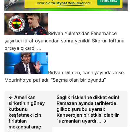
Rıdvan Yulmaz’dan Fenerbahce
şaşırtıcı itiraf oyunundan sonra yenildi! Skorun lütfunu
ortaya çıkardı …
Rıdvan Dilmen, canlı yayında Jose
Mourinho’ya patladı! “Saçma olan bir oyundu”
← Amerikan
Sağlık risklerine dikkat edin!
şirketinin güney
Ramazan ayında tarihlerde
kutbunu
glikoz şurubu uyarısı:
keşfetmek için
Kanserojen bir etkisi olabilir
fırlatılan
“uzmanları uyardı … →
mekansal araç