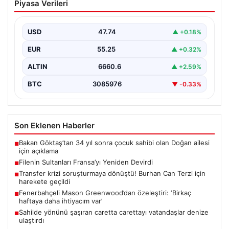
Piyasa Verileri
Devirdi
A Milli Kadın Voleybol Takımı, Avrupa Şampiyonası
hazırlıkları kapsamında oynanan ikinci özel mücadelede
USD
47.74
▲ +0.18%
Fransa…
EUR
55.25
▲ +0.32%
ALTIN
6660.6
▲ +2.59%
BTC
3085976
▼ -0.33%
Son Eklenen Haberler
Bakan Göktaş’tan 34 yıl sonra çocuk sahibi olan Doğan ailesi
■
için açıklama
Filenin Sultanları Fransa’yı Yeniden Devirdi
■
Transfer krizi soruşturmaya dönüştü! Burhan Can Terzi için
■
harekete geçildi
Fenerbahçeli Mason Greenwood’dan özeleştiri: ‘Birkaç
■
haftaya daha ihtiyacım var’
Sahilde yönünü şaşıran caretta carettayı vatandaşlar denize
■
ulaştırdı