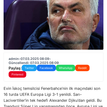
admin
•
07.03.2025 08:09
•
Güncellendi: 07.03.2025 08:09
Paylaş:
Twitter
Facebook
WhatsApp
Reddit
Pinterest
Evin İskoç temsilcisi Fenerbahce’nin ilk maçındaki son
16 turda UEFA Europa Ligi 3-1 yenildi. Sarı-
Lacivertliler’in tek hedefi Alexander Djiku’dan geldi. Bu
Trendyol Süper Lig yarışmasından önce, Avrupa Ligi ve