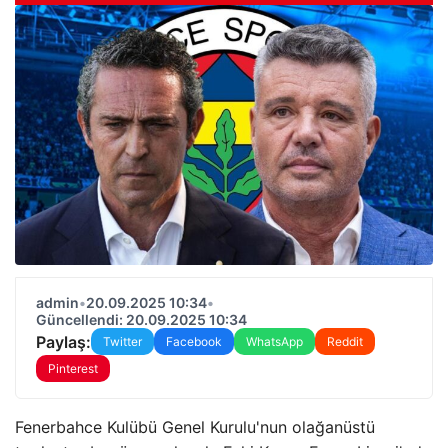
admin
•
20.09.2025 10:34
•
Güncellendi: 20.09.2025 10:34
Paylaş:
Twitter
Facebook
WhatsApp
Reddit
Pinterest
Fenerbahce Kulübü Genel Kurulu'nun olağanüstü