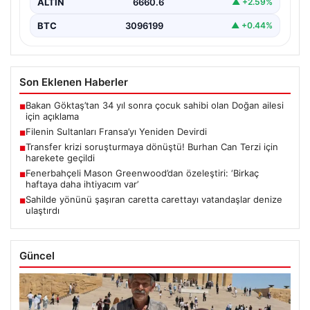
ALTIN
6660.6
▲ +2.59%
BTC
3096199
▲ +0.44%
Son Eklenen Haberler
Bakan Göktaş’tan 34 yıl sonra çocuk sahibi olan Doğan ailesi
■
için açıklama
Filenin Sultanları Fransa’yı Yeniden Devirdi
■
Transfer krizi soruşturmaya dönüştü! Burhan Can Terzi için
■
harekete geçildi
Fenerbahçeli Mason Greenwood’dan özeleştiri: ‘Birkaç
■
haftaya daha ihtiyacım var’
Sahilde yönünü şaşıran caretta carettayı vatandaşlar denize
■
ulaştırdı
Güncel