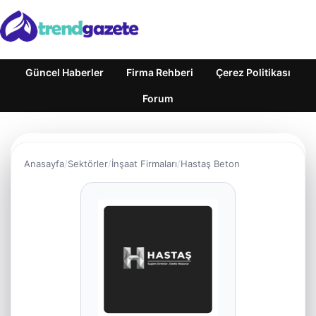
Güncel Haberler
Firma Rehberi
Çerez Politikası
Forum
Anasayfa
Sektörler
İnşaat Firmaları
Hastaş Beton