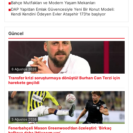
Bahçe Mutfakları ve Modern Yaşam Mekanları
■
DAP Yapı’dan Emlak Güvencesiyle Yeni Bir Konut Modeli:
■
Kendi Kendini Ödeyen Evler Ataşehir 173’te başlıyor
Güncel
6 Ağustos 2026
Transfer krizi soruşturmaya dönüştü! Burhan Can Terzi için
harekete geçildi
5 Ağustos 2026
Fenerbahçeli Mason Greenwood’dan özeleştiri: ‘Birkaç
haftaya daha ihtiyacım var’