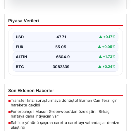
05.08.2026
Fenerbahçeli Mason Greenwood’dan
Piyasa Verileri
özeleştiri: ‘Birkaç haftaya daha
ihtiyacım var’
USD
47.71
▲ +0.17%
EUR
55.05
▲ +0.05%
ALTIN
6604.9
▲ +1.73%
BTC
3082339
▲ +0.24%
Son Eklenen Haberler
Transfer krizi soruşturmaya dönüştü! Burhan Can Terzi için
■
harekete geçildi
Fenerbahçeli Mason Greenwood’dan özeleştiri: ‘Birkaç
■
haftaya daha ihtiyacım var’
Sahilde yönünü şaşıran caretta carettayı vatandaşlar denize
■
ulaştırdı