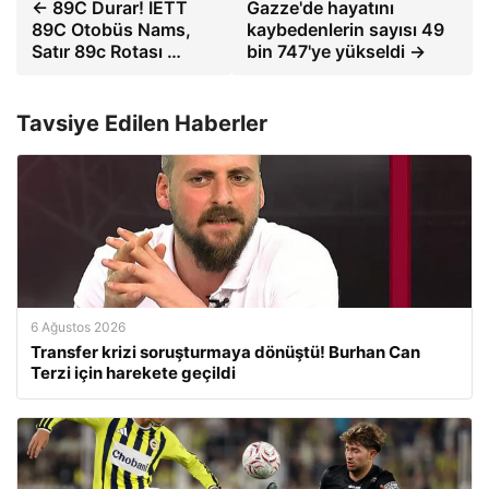
← 89C Durar! IETT
Gazze'de hayatını
89C Otobüs Nams,
kaybedenlerin sayısı 49
Satır 89c Rotası …
bin 747'ye yükseldi →
Tavsiye Edilen Haberler
6 Ağustos 2026
Transfer krizi soruşturmaya dönüştü! Burhan Can
Terzi için harekete geçildi