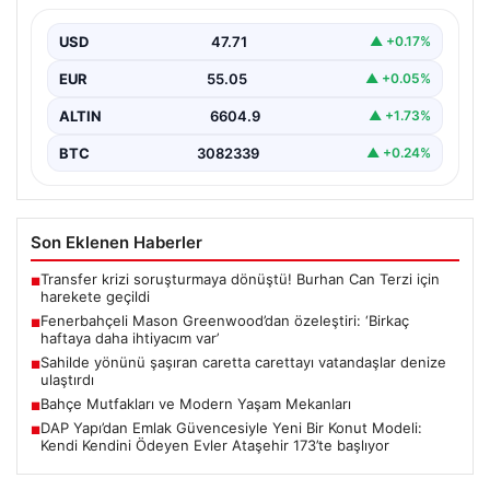
ihtiyacım var’
USD
47.71
▲ +0.17%
EUR
55.05
▲ +0.05%
ALTIN
6604.9
▲ +1.73%
BTC
3082339
▲ +0.24%
Son Eklenen Haberler
Transfer krizi soruşturmaya dönüştü! Burhan Can Terzi için
■
harekete geçildi
Fenerbahçeli Mason Greenwood’dan özeleştiri: ‘Birkaç
■
haftaya daha ihtiyacım var’
Sahilde yönünü şaşıran caretta carettayı vatandaşlar denize
■
ulaştırdı
Bahçe Mutfakları ve Modern Yaşam Mekanları
■
DAP Yapı’dan Emlak Güvencesiyle Yeni Bir Konut Modeli:
■
Kendi Kendini Ödeyen Evler Ataşehir 173’te başlıyor