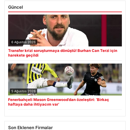
Güncel
6 Ağustos 2026
Transfer krizi soruşturmaya dönüştü! Burhan Can Terzi için
harekete geçildi
5 Ağustos 2026
Fenerbahçeli Mason Greenwood’dan özeleştiri: ‘Birkaç
haftaya daha ihtiyacım var’
Son Eklenen Firmalar