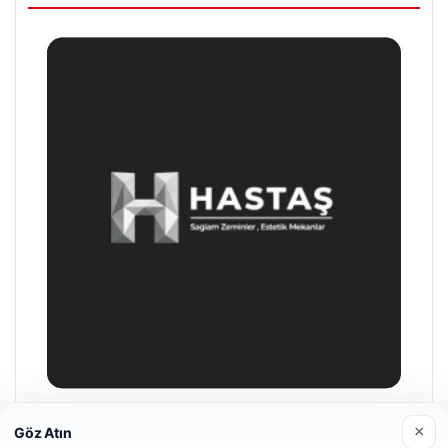
Prenses Night Club
×
Göz Atın