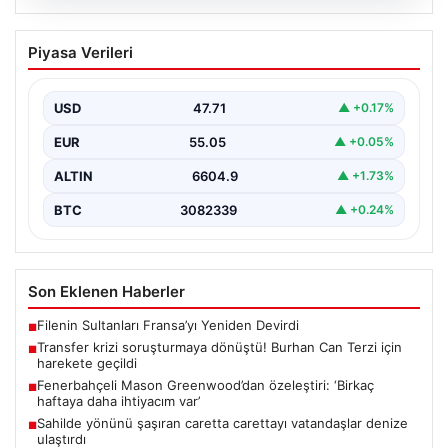
06.08.2026
Transfer krizi soruşturmaya dönüştü!
Piyasa Verileri
Burhan Can Terzi için harekete geçildi
{ “title”: “Transfer Krizi Soruşturmaya Dönüştü! Burhan
Can Terzi İçin Resmi Soruşturma Başlatıldı”, “content”:…
USD
47.71
▲ +0.17%
EUR
55.05
▲ +0.05%
ALTIN
6604.9
▲ +1.73%
BTC
3082339
▲ +0.24%
Son Eklenen Haberler
Filenin Sultanları Fransa’yı Yeniden Devirdi
■
Transfer krizi soruşturmaya dönüştü! Burhan Can Terzi için
■
harekete geçildi
Fenerbahçeli Mason Greenwood’dan özeleştiri: ‘Birkaç
■
haftaya daha ihtiyacım var’
Sahilde yönünü şaşıran caretta carettayı vatandaşlar denize
■
ulaştırdı