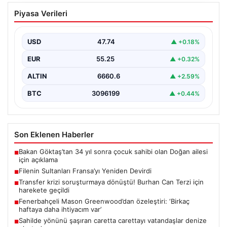
Filenin Sultanları Fransa’yı Yeniden
Piyasa Verileri
Devirdi
A Milli Kadın Voleybol Takımı, Avrupa Şampiyonası
hazırlıkları kapsamında oynanan ikinci özel mücadelede
USD
47.74
▲ +0.18%
Fransa…
EUR
55.25
▲ +0.32%
ALTIN
6660.6
▲ +2.59%
BTC
3096199
▲ +0.44%
Son Eklenen Haberler
Bakan Göktaş’tan 34 yıl sonra çocuk sahibi olan Doğan ailesi
■
için açıklama
Filenin Sultanları Fransa’yı Yeniden Devirdi
■
Transfer krizi soruşturmaya dönüştü! Burhan Can Terzi için
■
harekete geçildi
Fenerbahçeli Mason Greenwood’dan özeleştiri: ‘Birkaç
■
haftaya daha ihtiyacım var’
Sahilde yönünü şaşıran caretta carettayı vatandaşlar denize
■