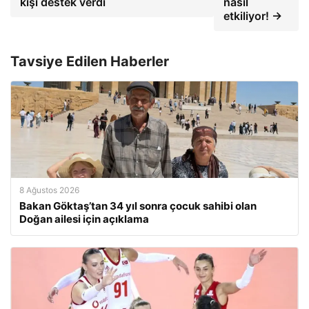
kişi destek verdi
nasıl
etkiliyor! →
Tavsiye Edilen Haberler
8 Ağustos 2026
Bakan Göktaş’tan 34 yıl sonra çocuk sahibi olan
Doğan ailesi için açıklama