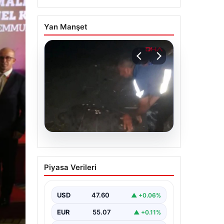
Yan Manşet
05.08.2026
Sahilde yönünü şaşıran
Piyasa Verileri
caretta carettayı
vatandaşlar denize
ulaştırdı
USD
47.60
▲ +0.06%
EUR
55.07
▲ +0.11%