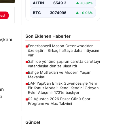
ALTIN
6549.3
▲ +0.82%
BTC
3074996
▲ +0.96%
rest
Son Eklenen Haberler
aşkanı
Fenerbahçeli Mason Greenwood’dan
■
özeleştiri: ‘Birkaç haftaya daha ihtiyacım
var’
Sahilde yönünü şaşıran caretta carettayı
■
vatandaşlar denize ulaştırdı
Bahçe Mutfakları ve Modern Yaşam
■
Mekanları
DAP Yapı’dan Emlak Güvencesiyle Yeni
■
Bir Konut Modeli: Kendi Kendini Ödeyen
an
Evler Ataşehir 173’te başlıyor
sı
02 Ağustos 2026 Pazar Günü Spor
■
Programı ve Maç Takvimi
Güncel