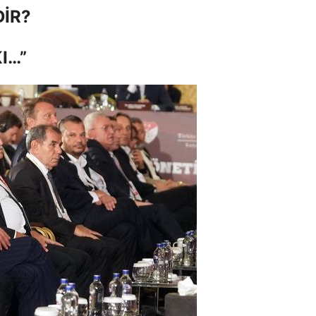
DİR?
I…”