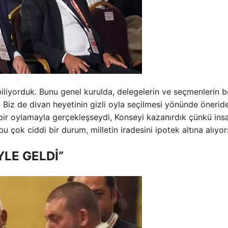
iliyorduk. Bunu genel kurulda, delegelerin ve seçmenlerin 
Biz de divan heyetinin gizli oyla seçilmesi yönünde önerid
bir oylamayla gerçekleşseydi, Konseyi kazanırdık çünkü ins
 bu çok ciddi bir durum, milletin iradesini ipotek altına alıyo
YLE GELDİ”