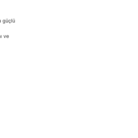
u güçlü
ı ve