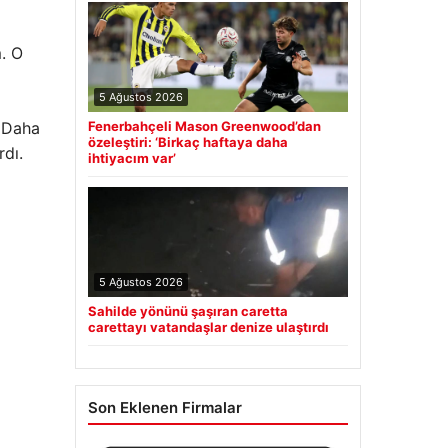
m. O
5 Ağustos 2026
. Daha
Fenerbahçeli Mason Greenwood’dan
özeleştiri: ‘Birkaç haftaya daha
rdı.
ihtiyacım var’
5 Ağustos 2026
Sahilde yönünü şaşıran caretta
carettayı vatandaşlar denize ulaştırdı
Son Eklenen Firmalar