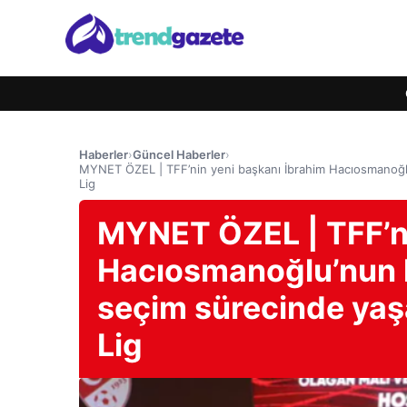
Haberler
›
Güncel Haberler
›
MYNET ÖZEL | TFF’nin yeni başkanı İbrahim Hacıosmanoğlu
Lig
MYNET ÖZEL | TFF’ni
Hacıosmanoğlu’nun l
seçim sürecinde yaş
Lig