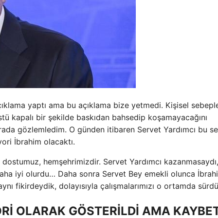
 açıklama yaptı ama bu açıklama bize yetmedi. Kişisel sebep
stü kapalı bir şekilde baskıdan bahsedip koşamayacağını
. Orada gözlemledim. O günden itibaren Servet Yardımcı bu s
ori İbrahim olacaktı.
 dostumuz, hemşehrimizdir. Servet Yardımcı kazanmasaydı
aha iyi olurdu… Daha sonra Servet Bey emekli olunca İbrah
ynı fikirdeydik, dolayısıyla çalışmalarımızı o ortamda sürd
Rİ OLARAK GÖSTERİLDİ AMA KAYBET