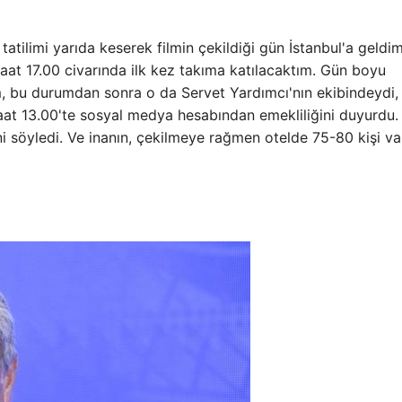
atilimi yarıda keserek filmin çekildiği gün İstanbul'a geldi
 saat 17.00 civarında ilk kez takıma katılacaktım. Gün boyu
m, bu durumdan sonra o da Servet Yardımcı'nın ekibindeydi,
saat 13.00'te sosyal medya hesabından emekliliğini duyurdu
ni söyledi. Ve inanın, çekilmeye rağmen otelde 75-80 kişi va