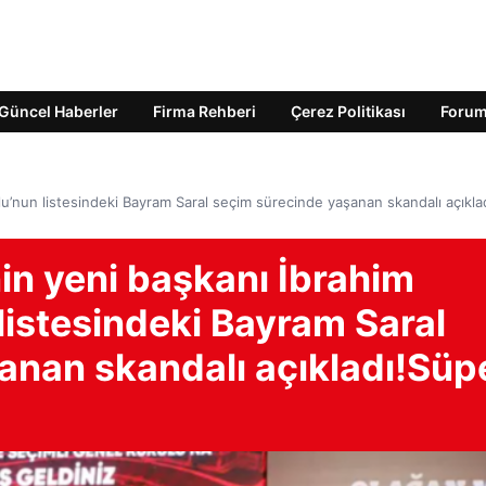
Güncel Haberler
Firma Rehberi
Çerez Politikası
Foru
’nun listesindeki Bayram Saral seçim sürecinde yaşanan skandalı açıkla
n yeni başkanı İbrahim
istesindeki Bayram Saral
anan skandalı açıkladı!Süp