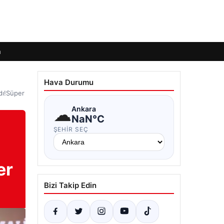
m
Hava Durumu
dı!Süper
☁
Ankara
NaN°C
ŞEHIR SEÇ
er
Bizi Takip Edin