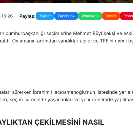
Paylaş:
 15:26
Twitter
Facebook
WhatsApp
Reddit
Pinte
lan cumhurbaşkanlığı seçimlerine Mehmet Büyükekşi ve eski
ldı. Oylamanın ardından sandıklar açıldı ve TFF'nin yeni b
maları sürerken İbrahim Hacıosmanoğlu'nun listesinde yer al
enleri, seçim sürecinde yaşananları ve yeni dönemde yapılma
AYLIKTAN ÇEKİLMESİNİ NASIL