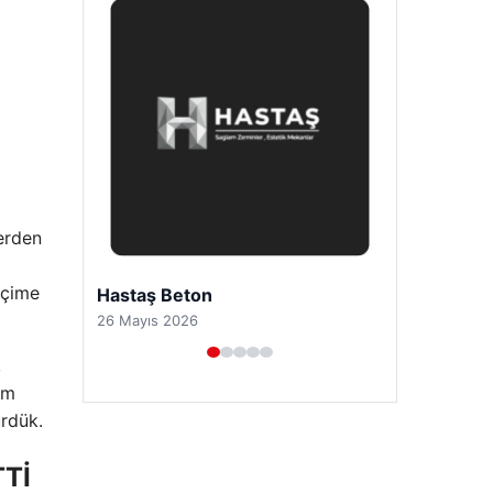
lerden
eçime
Prenses Night Club
29 Nisan 2026
,
im
ürdük.
Tİ