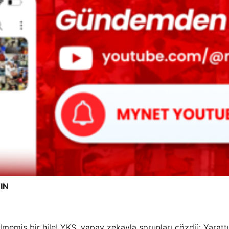
IN
lmemiş bir hile! YKS, yapay zekayla sorunları çözdü: Yarattığ