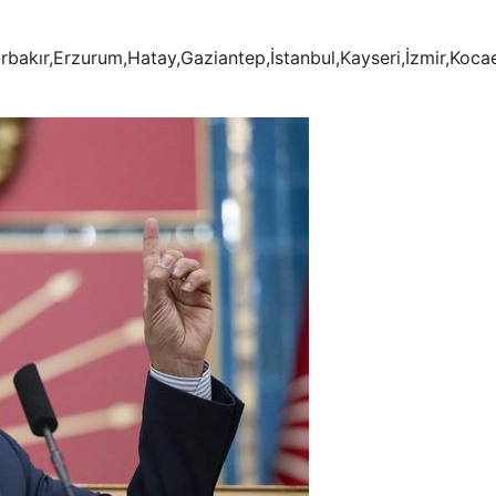
arbakır,Erzurum,Hatay,Gaziantep,İstanbul,Kayseri,İzmir,Koca