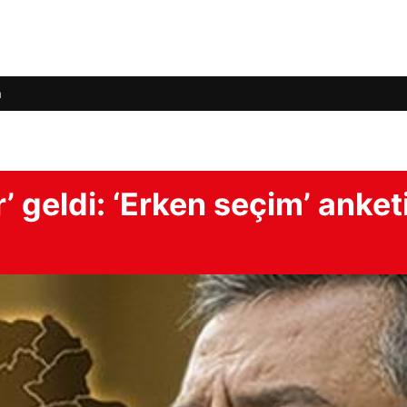
m
r’ geldi: ‘Erken seçim’ anket