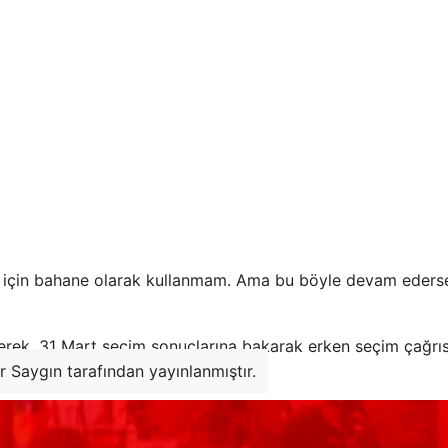
ek için bahane olarak kullanmam. Ama bu böyle devam ederse
ederek, 31 Mart seçim sonuçlarına bakarak erken seçim çağr
r Saygın tarafından yayınlanmıştır.