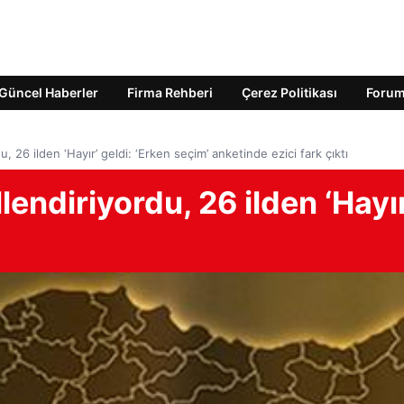
Güncel Haberler
Firma Rehberi
Çerez Politikası
Foru
u, 26 ilden ‘Hayır’ geldi: ‘Erken seçim’ anketinde ezici fark çıktı
llendiriyordu, 26 ilden ‘Hayı