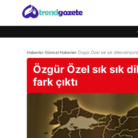
Haberler
›
Güncel Haberler
›
Özgür Özel sık sık dillendiriyord
Özgür Özel sık sık di
fark çıktı