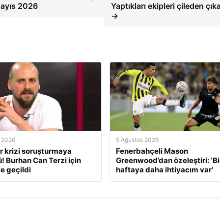
Mayıs 2026
Yaptıkları ekipleri çileden çık
→
 2026
5 Ağustos 2026
r krizi soruşturmaya
Fenerbahçeli Mason
! Burhan Can Terzi için
Greenwood’dan özeleştiri: ‘B
e geçildi
haftaya daha ihtiyacım var’