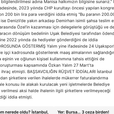
lgilendirilmesi adına Manisa halkımızın bilgisine sunarız.”
esinde, 2023 yılında CHP kurultayı öncesi yapılan kongre
n 200 bin lira para verdiğini iddia etmiş "Bu paranın 200.0
i ise Denizli’de yakın arkadaşı Demirhan isimli şahsa teslim e
 arasında Özel’in kazanması için delegelerle görüştüğü ve d
IP aracın dönüşüm bedelinin Uşak Belediyesi tarafından ödend
ne 2022 yılında da hediyeler gönderdiğini de iddia
ROSUNDA GÖSTERMİŞ Yalım yine ifadesinde 24 Uşakspor
 işçi kadrosunda gösterilerek maaş almalarının sağlandığını
 eşinin ve oğlunun kişisel kullanımına tahsis ettiğini de
soruşturması kapsamında Özkan Yalım 27 Mart'ta
de ihraç etmişti. BAŞSAVCILIĞIN RÜŞVET İDDİALARI İstanbul
dan şirketlere verilen ihalelerde mükerrer faturalandırma
hale konusu ile alakalı kurulacak yeni işletmelerde Belediye
 verilmesi aksi halde ihalenin ilgili şirketlere verilmeyeceği
iği iddia etmişti.
m nerede oldu? İstanbul,
Yer: Bursa… 3 ceza birden!