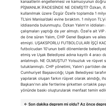
kanaatlerin engellenmesi ve kamuoyunun doğru bi
PİŞMANLIK İFADESİNDE NE DEMİŞTİ? Özkan, ifad
kullanılmak üzere Özgür Özel’e toplamda 1 milyo
TL’sini Manisa’daki evine bıraktım. 1 milyon TL’y
iddiasında bulunmuştu. Özkan Yalım'ın iddiaları
çalışmaları yaptığı da yer almıştı. Özel'e ait V
de öne süren Yalım, CHP Genel Başkanı ve ailesi
etmişti. UŞAKSPORLU FUTBOLCULARI İŞÇİ KAD
futbolcudan 10'unun belli dönemlerde belediyede
etmiş ve Uşak Belediyesi adına kayıtlı 4 aracı da
anlatmıştı. NE OLMUŞTU? Yolsuzluk ve rüşvet 
tutuklanmıştı. CHP yönetimi, Yalım'ı partiden 
Cumhuriyet Başsavcılığı; Uşak Belediyesi tarafın
yapılarak oluşan farkın rüşvet olarak alındığı, i
Başkanı'nın aile fertlerine şirketten ortaklık payı
yönünde baskı oluşturularak menfaat temin edild
← Son dakika deprem mi oldu? Az önce depre