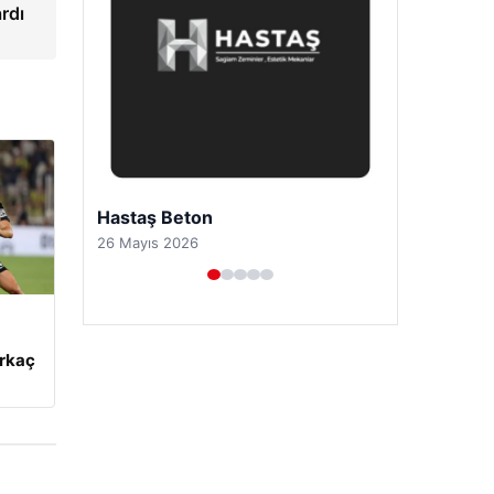
ardı
Prenses Night Club
29 Nisan 2026
irkaç