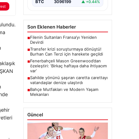
BTC
3096199
▲ +0.44%
rest
ulundu.
Son Eklenen Haberler
rma
Filenin Sultanları Fransa’yı Yeniden
■
Devirdi
n
Transfer krizi soruşturmaya dönüştü!
■
Burhan Can Terzi için harekete geçildi
Fenerbahçeli Mason Greenwood’dan
■
aklaşık
özeleştiri: ‘Birkaç haftaya daha ihtiyacım
BAŞKAN
var’
Sahilde yönünü şaşıran caretta carettayı
■
vatandaşlar denize ulaştırdı
h
Bahçe Mutfakları ve Modern Yaşam
■
inde
Mekanları
şehir
Güncel
tleri