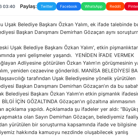
Paylaş:
6 03:40
Twitter
Facebook
WhatsApp
Reddit
Pinte
lu Uşak Belediye Başkanı Özkan Yalım, ek ifade talebinde b
elediyesi Başkan Danışmanı Demirhan Gözaçan aynı soruştu
ski Uşak Belediye Başkanı Özkan Yalım', etkin pişmanlıkta
psamında yeni gelişmeler yaşandı. YENİDEN İFADE VERMEK
ağlayan Adliyesine götürülen Özkan Yalım’ın görüşmesinin y
 Yalım, yeniden cezaevine gönderildi. MANİSA BELEDİYESİ 
avcılığı tarafından Uşak Belediyesine yönelik yürütülen
diyesi Başkan Danışmanı Demirhan Gözaçan’ın da bu saba
şak Belediyesi Başkanı Özkan Yalım’ın etkin pişmanlık ifades
İLGİ İÇİN GÖZALTINDA Gözaçan'ın gözaltına alınmasının
n açıklama yapıldı. Açıklamada şu ifadeler yer aldı: “Büyük
apmakta olan Sayın Demirhan Gözaçan, belediyemiz faaliye
ndan yürütülen bir soruşturma kapsamında ifade ve bilgisine
diyemiz hakkında kamuoyu nezdinde oluşabilecek yanlış