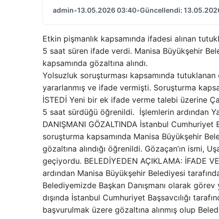
admin
•
13.05.2026 03:40
•
Güncellendi: 13.05.202
Etkin pişmanlık kapsamında ifadesi alınan tutuk
5 saat süren ifade verdi. Manisa Büyükşehir B
kapsamında gözaltına alındı.
Yolsuzluk soruşturması kapsamında tutuklanan e
yararlanmış ve ifade vermişti. Soruşturma ka
İSTEDİ Yeni bir ek ifade verme talebi üzerine Ç
5 saat sürdüğü öğrenildi. İşlemlerin ardından
DANIŞMANI GÖZALTINDA İstanbul Cumhuriyet Başs
soruşturma kapsamında Manisa Büyükşehir Bele
gözaltına alındığı öğrenildi. Gözaçan’ın ismi, U
geçiyordu. BELEDİYEDEN AÇIKLAMA: İFADE VE B
ardından Manisa Büyükşehir Belediyesi tarafında
Belediyemizde Başkan Danışmanı olarak görev y
dışında İstanbul Cumhuriyet Başsavcılığı tarafı
başvurulmak üzere gözaltına alınmış olup Bele