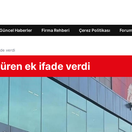
Güncel Haberler
Firma Rehberi
Çerez Politikası
Foru
ade verdi
üren ek ifade verdi