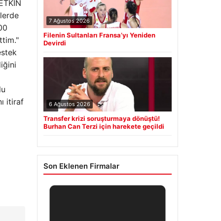
 ETKİN
lerde
7 Ağustos 2026
00
Filenin Sultanları Fransa’yı Yeniden
ttim."
Devirdi
estek
iğini
lu
 itiraf
6 Ağustos 2026
Transfer krizi soruşturmaya dönüştü!
Burhan Can Terzi için harekete geçildi
Son Eklenen Firmalar