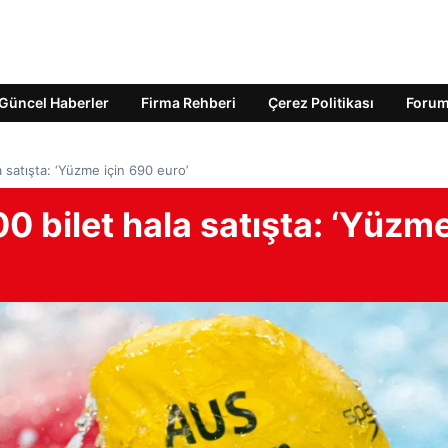
Güncel Haberler
Firma Rehberi
Çerez Politikası
Foru
 satışta: ‘Yüzme için 690 euro’
0 bilet hala satışta: ‘Yüzm