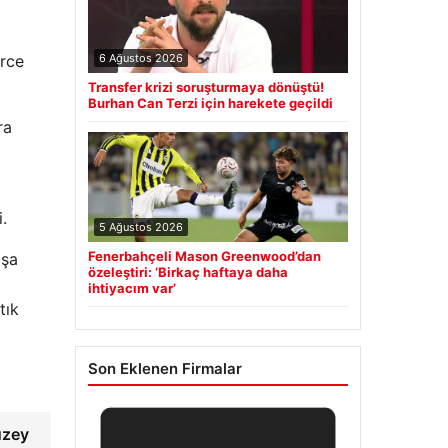
6 Ağustos 2026
erce
Transfer krizi soruşturmaya dönüştü!
Burhan Can Terzi için harekete geçildi
ra
.
5 Ağustos 2026
Fenerbahçeli Mason Greenwood’dan
ışa
özeleştiri: ‘Birkaç haftaya daha
ihtiyacım var’
tık
Son Eklenen Firmalar
uzey