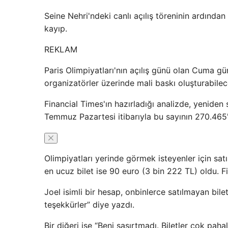
Seine Nehri'ndeki canlı açılış töreninin ardında
kayıp.
REKLAM
Paris Olimpiyatları'nın açılış günü olan Cuma 
organizatörler üzerinde mali baskı oluşturabile
Financial Times'ın hazırladığı analizde, yeniden 
Temmuz Pazartesi itibarıyla bu sayının 270.465
Olimpiyatları yerinde görmek isteyenler için satı
en ucuz bilet ise 90 euro (3 bin 222 TL) oldu. F
Joel isimli bir hesap, onbinlerce satılmayan bile
teşekkürler” diye yazdı.
Bir diğeri ise “Beni şaşırtmadı. Biletler çok pah