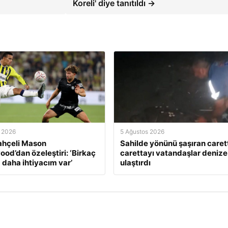
Koreli' diye tanıtıldı →
 2026
5 Ağustos 2026
ahçeli Mason
Sahilde yönünü şaşıran caret
od’dan özeleştiri: ‘Birkaç
carettayı vatandaşlar denize
 daha ihtiyacım var’
ulaştırdı