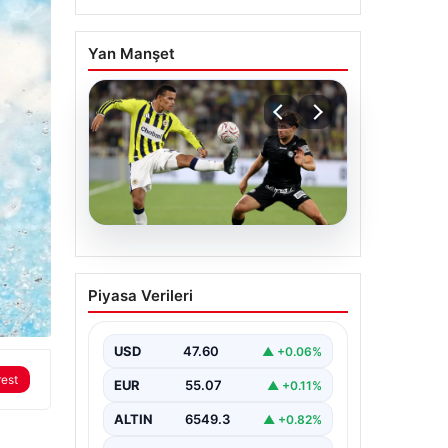
Yan Manşet
05.08.2026
Fenerbahçeli Mason
Piyasa Verileri
Greenwood’dan
özeleştiri: ‘Birkaç
haftaya daha ihtiyacım
USD
47.60
▲ +0.06%
var’
rest
EUR
55.07
▲ +0.11%
ALTIN
6549.3
▲ +0.82%