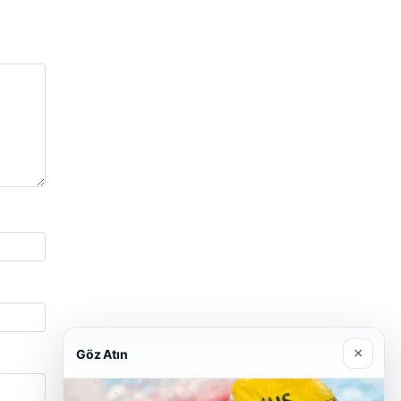
×
Göz Atın