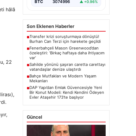
BTC
3074996
▲ +0.96%
ti hâlâ
Son Eklenen Haberler
Transfer krizi soruşturmaya dönüştü!
■
Burhan Can Terzi için harekete geçildi
Fenerbahçeli Mason Greenwood’dan
■
özeleştiri: ‘Birkaç haftaya daha ihtiyacım
var’
nu, 22
Sahilde yönünü şaşıran caretta carettayı
■
vatandaşlar denize ulaştırdı
Bahçe Mutfakları ve Modern Yaşam
■
Mekanları
DAP Yapı’dan Emlak Güvencesiyle Yeni
■
Bir Konut Modeli: Kendi Kendini Ödeyen
irası),
Evler Ataşehir 173’te başlıyor
di.
yır,
Güncel