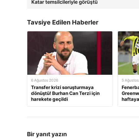
Katar temsilcileriyle görüştü
Tavsiye Edilen Haberler
6 Ağustos 2026
5 Ağustos
Transfer krizi soruşturmaya
Fenerb
dönüştü! Burhan Can Terzi için
Greenwo
harekete geçildi
haftaya
Bir yanıt yazın