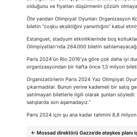
olduğunu ve fiyatları düşürmenin çözüm olmaya
Öte yandan Olimpiyat Oyunları Organizasyon Ko
biletin “coşku eksikliğini yansıttığını” kabul etmi
Estanguet, stadyum etkinliklerinde boş koltukla
Olimpiyatları'nda 264.000 biletin satılamayacağı
Paris 2024'ün Rio 2016'ya göre çok daha iyi d
organizasyondan bir hafta önce 1,3 milyon biletin
Organizatörlerin Paris 2024 Yaz Olimpiyat Oyunla
çıkarmadılar. Bunun yerine kademeli bir satış ge
satılmayan biletlerle ilgili olarak şunları söyledi
satışlarda son aşamadayız.”
Paris 2024 için şu ana kadar tahmini 8,8 milyon b
← Mossad direktörü Gazze'de ateşkes planı iç