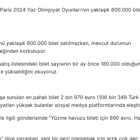
n Paris 2024 Yaz Olimpiyat Oyunları'nın yaklaşık 600.000 bile
günü yaklaşık 600.000 bilet satılmazken, mevcut durumun
ceğinden korkuluyor.
satış listesindeki bilet sayısının bir ay önce 180.000 olduğu
'e yükseldiğini okuyoruz.
şa sunulan en pahalı bilet 2 bin 970 euro (106 bin 349 Türk l
iyatları yüksek bulanlar sosyal medya platformlarında eleştir
tle ilgili gönderisinde “Yüzme havuzu bileti için 690 avro. Ha
alı” diye yazarken, yeni bir gezi planlamak için artık çok geç