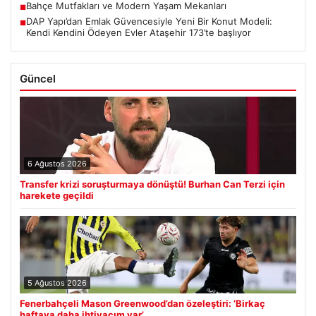
Bahçe Mutfakları ve Modern Yaşam Mekanları
■
DAP Yapı’dan Emlak Güvencesiyle Yeni Bir Konut Modeli:
■
Kendi Kendini Ödeyen Evler Ataşehir 173’te başlıyor
Güncel
6 Ağustos 2026
Transfer krizi soruşturmaya dönüştü! Burhan Can Terzi için
harekete geçildi
5 Ağustos 2026
Fenerbahçeli Mason Greenwood’dan özeleştiri: ‘Birkaç
haftaya daha ihtiyacım var’