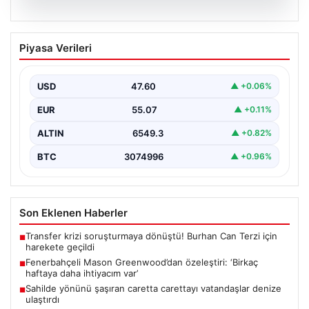
05.08.2026
Fenerbahçeli Mason Greenwood’dan
Piyasa Verileri
özeleştiri: ‘Birkaç haftaya daha
ihtiyacım var’
USD
47.60
▲ +0.06%
EUR
55.07
▲ +0.11%
ALTIN
6549.3
▲ +0.82%
BTC
3074996
▲ +0.96%
Son Eklenen Haberler
Transfer krizi soruşturmaya dönüştü! Burhan Can Terzi için
■
harekete geçildi
Fenerbahçeli Mason Greenwood’dan özeleştiri: ‘Birkaç
■
haftaya daha ihtiyacım var’
Sahilde yönünü şaşıran caretta carettayı vatandaşlar denize
■
ulaştırdı