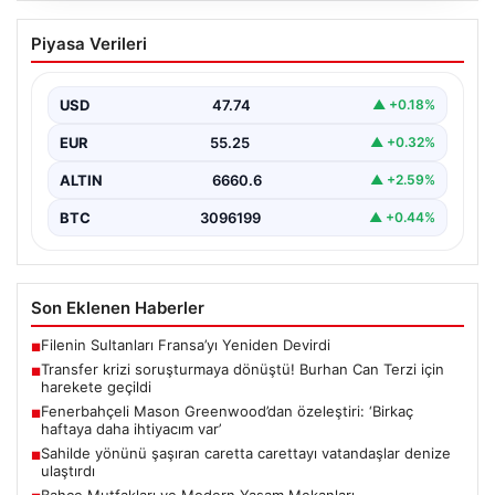
Transfer krizi soruşturmaya dönüştü!
Piyasa Verileri
Burhan Can Terzi için harekete geçildi
{ “title”: “Transfer Krizi Soruşturmaya Dönüştü! Burhan
Can Terzi İçin Resmi Soruşturma Başlatıldı”, “content”:…
USD
47.74
▲ +0.18%
EUR
55.25
▲ +0.32%
ALTIN
6660.6
▲ +2.59%
BTC
3096199
▲ +0.44%
Son Eklenen Haberler
Filenin Sultanları Fransa’yı Yeniden Devirdi
■
Transfer krizi soruşturmaya dönüştü! Burhan Can Terzi için
■
harekete geçildi
Fenerbahçeli Mason Greenwood’dan özeleştiri: ‘Birkaç
■
haftaya daha ihtiyacım var’
Sahilde yönünü şaşıran caretta carettayı vatandaşlar denize
■
ulaştırdı
Bahçe Mutfakları ve Modern Yaşam Mekanları