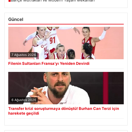
■
Güncel
7 Ağustos 2026
Filenin Sultanları Fransa’yı Yeniden Devirdi
6 Ağustos 2026
Transfer krizi soruşturmaya dönüştü! Burhan Can Terzi için
harekete geçildi