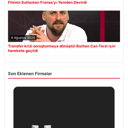
Filenin Sultanları Fransa’yı Yeniden Devirdi
6 Ağustos 2026
Transfer krizi soruşturmaya dönüştü! Burhan Can Terzi için
harekete geçildi
Son Eklenen Firmalar