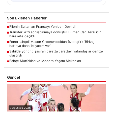
Son Eklenen Haberler
Filenin Sultanları Fransa’yı Yeniden Devirdi
■
Transfer krizi soruşturmaya dönüştü! Burhan Can Terzi için
■
harekete geçildi
Fenerbahçeli Mason Greenwood’dan özeleştiri: ‘Birkaç
■
haftaya daha ihtiyacım var’
Sahilde yönünü şaşıran caretta carettayı vatandaşlar denize
■
ulaştırdı
Bahçe Mutfakları ve Modern Yaşam Mekanları
■
Güncel
7 Ağustos 2026