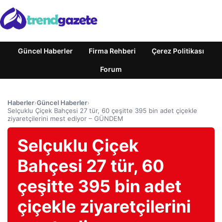
Güncel Haberler
Firma Rehberi
Çerez Politikası
Forum
Haberler
›
Güncel Haberler
›
Selçuklu Çiçek Bahçesi 27 tür, 60 çeşitte 395 bin adet çiçekle
ziyaretçilerini mest ediyor – GÜNDEM
Selçuklu Çiçek
Bahçesi 27 tür, 60
çeşitte 395 bin adet
çiçekle ziyaretçilerini