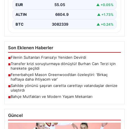
EUR
55.05
▲ +0.05%
ALTIN
6604.9
▲ +1.73%
BTC
3082339
▲ +0.24%
Son Eklenen Haberler
Filenin Sultanları Fransa’yı Yeniden Devirdi
■
Transfer krizi soruşturmaya dönüştü! Burhan Can Terzi için
■
harekete geçildi
Fenerbahçeli Mason Greenwood’dan özeleştiri: ‘Birkaç
■
haftaya daha ihtiyacım var’
Sahilde yönünü şaşıran caretta carettayı vatandaşlar denize
■
ulaştırdı
Bahçe Mutfakları ve Modern Yaşam Mekanları
■
Güncel