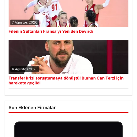
7 Ağustos 2026
Filenin Sultanları Fransa’yı Yeniden Devirdi
6 Ağustos 2026
Transfer krizi soruşturmaya dönüştü! Burhan Can Terzi için
harekete geçildi
Son Eklenen Firmalar