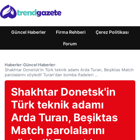
Güncel Haberler
Firma Rehberi
Çerez Politikası
Forum
Haberler
›
Güncel Haberler
›
Shakhtar Donetsk'in Türk teknik adamı Arda Turan, Beşiktas Match
parolalarını söyledi! Turan'dan bomba ifadeleri …
Shakhtar Donetsk'in
Türk teknik adamı
Arda Turan, Beşiktas
Match parolalarını