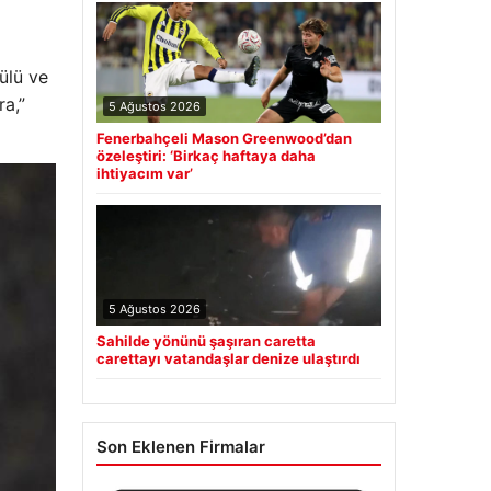
ülü ve
ra,”
5 Ağustos 2026
Fenerbahçeli Mason Greenwood’dan
özeleştiri: ‘Birkaç haftaya daha
ihtiyacım var’
5 Ağustos 2026
Sahilde yönünü şaşıran caretta
carettayı vatandaşlar denize ulaştırdı
Son Eklenen Firmalar