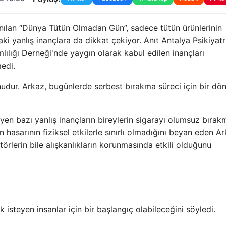
anılan “Dünya Tütün Olmadan Gün”, sadece tütün ürünlerinin
ki yanlış inançlara da dikkat çekiyor. Anıt Antalya Psikiyatr
ılığı Derneği'nde yaygın olarak kabul edilen inançları
edi.
runudur. Arkaz, bugünlerde serbest bırakma süreci için bir d
yen bazı yanlış inançların bireylerin sigarayı olumsuz bırak
in hasarının fiziksel etkilerle sınırlı olmadığını beyan eden Ar
ktörlerin bile alışkanlıkların korunmasında etkili olduğunu
steyen insanlar için bir başlangıç ​​olabileceğini söyledi.