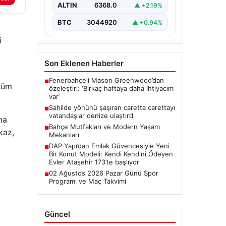
ALTIN
6368.0
▲ +2.19%
BTC
3044920
▲ +0.94%
i
Son Eklenen Haberler
Fenerbahçeli Mason Greenwood’dan
■
önüm
özeleştiri: ‘Birkaç haftaya daha ihtiyacım
var’
Sahilde yönünü şaşıran caretta carettayı
■
vatandaşlar denize ulaştırdı
ma
Bahçe Mutfakları ve Modern Yaşam
■
kaz,
Mekanları
DAP Yapı’dan Emlak Güvencesiyle Yeni
■
Bir Konut Modeli: Kendi Kendini Ödeyen
Evler Ataşehir 173’te başlıyor
02 Ağustos 2026 Pazar Günü Spor
■
Programı ve Maç Takvimi
Güncel