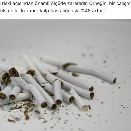
 riski açısından önemli ölçüde zararlıdır. Örneğin, bir çalış
tılsa bile, koroner kalp hastalığı riski %48 artar.”