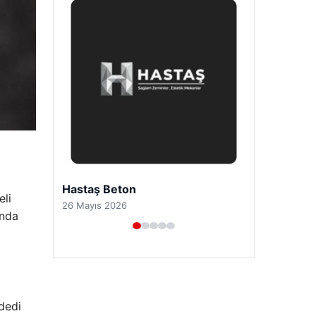
Prenses Night Club
eli
29 Nisan 2026
ında
 dedi