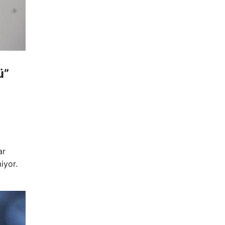
ü”
ar
iyor.