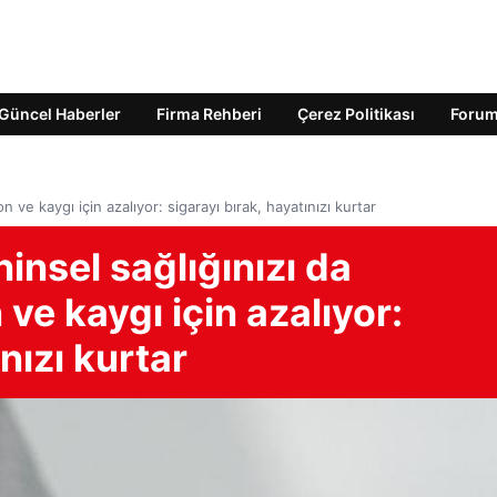
Güncel Haberler
Firma Rehberi
Çerez Politikası
Foru
on ve kaygı için azalıyor: sigarayı bırak, hayatınızı kurtar
insel sağlığınızı da
 ve kaygı için azalıyor:
nızı kurtar