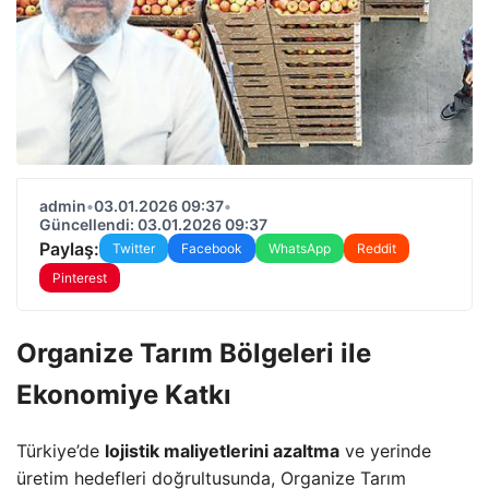
admin
•
03.01.2026 09:37
•
Güncellendi: 03.01.2026 09:37
Paylaş:
Twitter
Facebook
WhatsApp
Reddit
Pinterest
Organize Tarım Bölgeleri ile
Ekonomiye Katkı
Türkiye’de
lojistik maliyetlerini azaltma
ve yerinde
üretim hedefleri doğrultusunda, Organize Tarım