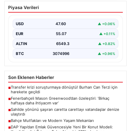
Fenerbahçeli Mason Greenwood’dan
Piyasa Verileri
özeleştiri: ‘Birkaç haftaya daha
ihtiyacım var’
USD
47.60
▲ +0.06%
EUR
55.07
▲ +0.11%
ALTIN
6549.3
▲ +0.82%
BTC
3074996
▲ +0.96%
Son Eklenen Haberler
Transfer krizi soruşturmaya dönüştü! Burhan Can Terzi için
■
harekete geçildi
Fenerbahçeli Mason Greenwood’dan özeleştiri: ‘Birkaç
■
haftaya daha ihtiyacım var’
Sahilde yönünü şaşıran caretta carettayı vatandaşlar denize
■
ulaştırdı
Bahçe Mutfakları ve Modern Yaşam Mekanları
■
DAP Yapı’dan Emlak Güvencesiyle Yeni Bir Konut Modeli:
■