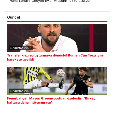
Kendi Kendini Ödeyen Evler Ataşehir 173’te başlıyor
Güncel
6 Ağustos 2026
Transfer krizi soruşturmaya dönüştü! Burhan Can Terzi için
harekete geçildi
5 Ağustos 2026
Fenerbahçeli Mason Greenwood’dan özeleştiri: ‘Birkaç
haftaya daha ihtiyacım var’