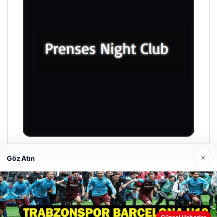
Prenses Night Club
×
Göz Atın
29 Nisan 2026