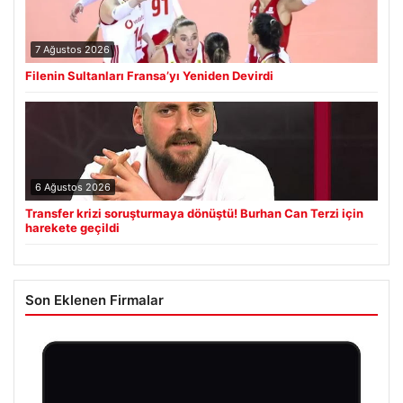
7 Ağustos 2026
Filenin Sultanları Fransa’yı Yeniden Devirdi
6 Ağustos 2026
Transfer krizi soruşturmaya dönüştü! Burhan Can Terzi için
harekete geçildi
Son Eklenen Firmalar