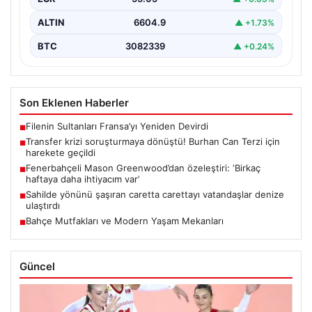
ALTIN
6604.9
▲ +1.73%
BTC
3082339
▲ +0.24%
Son Eklenen Haberler
Filenin Sultanları Fransa’yı Yeniden Devirdi
■
Transfer krizi soruşturmaya dönüştü! Burhan Can Terzi için
■
harekete geçildi
Fenerbahçeli Mason Greenwood’dan özeleştiri: ‘Birkaç
■
haftaya daha ihtiyacım var’
Sahilde yönünü şaşıran caretta carettayı vatandaşlar denize
■
ulaştırdı
Bahçe Mutfakları ve Modern Yaşam Mekanları
■
Güncel