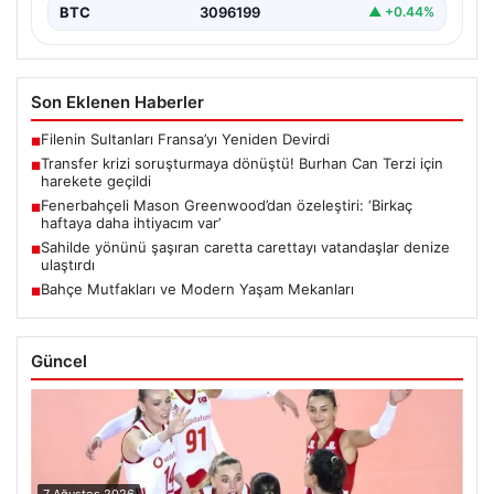
BTC
3096199
▲ +0.44%
Son Eklenen Haberler
Filenin Sultanları Fransa’yı Yeniden Devirdi
■
Transfer krizi soruşturmaya dönüştü! Burhan Can Terzi için
■
harekete geçildi
Fenerbahçeli Mason Greenwood’dan özeleştiri: ‘Birkaç
■
haftaya daha ihtiyacım var’
Sahilde yönünü şaşıran caretta carettayı vatandaşlar denize
■
ulaştırdı
Bahçe Mutfakları ve Modern Yaşam Mekanları
■
Güncel
7 Ağustos 2026