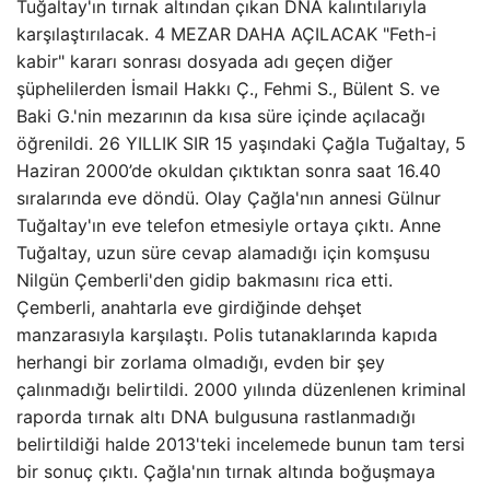
Tuğaltay'ın tırnak altından çıkan DNA kalıntılarıyla
karşılaştırılacak. 4 MEZAR DAHA AÇILACAK "Feth-i
kabir" kararı sonrası dosyada adı geçen diğer
şüphelilerden İsmail Hakkı Ç., Fehmi S., Bülent S. ve
Baki G.'nin mezarının da kısa süre içinde açılacağı
öğrenildi. 26 YILLIK SIR 15 yaşındaki Çağla Tuğaltay, 5
Haziran 2000’de okuldan çıktıktan sonra saat 16.40
sıralarında eve döndü. Olay Çağla'nın annesi Gülnur
Tuğaltay'ın eve telefon etmesiyle ortaya çıktı. Anne
Tuğaltay, uzun süre cevap alamadığı için komşusu
Nilgün Çemberli'den gidip bakmasını rica etti.
Çemberli, anahtarla eve girdiğinde dehşet
manzarasıyla karşılaştı. Polis tutanaklarında kapıda
herhangi bir zorlama olmadığı, evden bir şey
çalınmadığı belirtildi. 2000 yılında düzenlenen kriminal
raporda tırnak altı DNA bulgusuna rastlanmadığı
belirtildiği halde 2013'teki incelemede bunun tam tersi
bir sonuç çıktı. Çağla'nın tırnak altında boğuşmaya