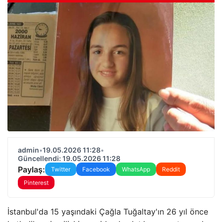
admin
•
19.05.2026 11:28
•
Güncellendi: 19.05.2026 11:28
Paylaş:
Twitter
Facebook
WhatsApp
Reddit
Pinterest
İstanbul'da 15 yaşındaki Çağla Tuğaltay'ın 26 yıl önce