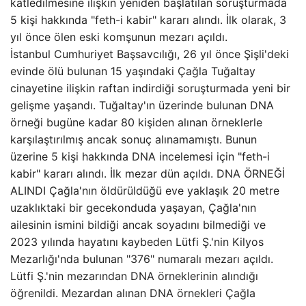
katledilmesine ilişkin yeniden başlatılan soruşturmada
5 kişi hakkında "feth-i kabir" kararı alındı. İlk olarak, 3
yıl önce ölen eski komşunun mezarı açıldı.
İstanbul Cumhuriyet Başsavcılığı, 26 yıl önce Şişli'deki
evinde ölü bulunan 15 yaşındaki Çağla Tuğaltay
cinayetine ilişkin raftan indirdiği soruşturmada yeni bir
gelişme yaşandı. Tuğaltay'ın üzerinde bulunan DNA
örneği bugüne kadar 80 kişiden alınan örneklerle
karşılaştırılmış ancak sonuç alınamamıştı. Bunun
üzerine 5 kişi hakkında DNA incelemesi için "feth-i
kabir" kararı alındı. İlk mezar dün açıldı. DNA ÖRNEĞİ
ALINDI Çağla'nın öldürüldüğü eve yaklaşık 20 metre
uzaklıktaki bir gecekonduda yaşayan, Çağla'nın
ailesinin ismini bildiği ancak soyadını bilmediği ve
2023 yılında hayatını kaybeden Lütfi Ş.'nin Kilyos
Mezarlığı'nda bulunan "376" numaralı mezarı açıldı.
Lütfi Ş.'nin mezarından DNA örneklerinin alındığı
öğrenildi. Mezardan alınan DNA örnekleri Çağla