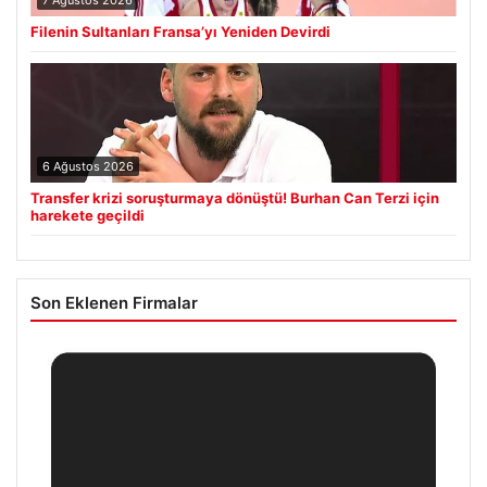
Filenin Sultanları Fransa’yı Yeniden Devirdi
6 Ağustos 2026
Transfer krizi soruşturmaya dönüştü! Burhan Can Terzi için
harekete geçildi
Son Eklenen Firmalar