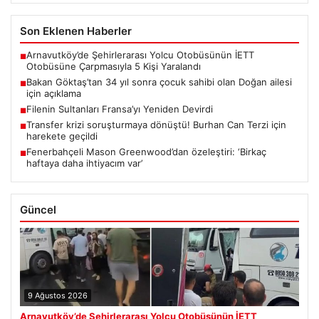
Son Eklenen Haberler
Arnavutköy’de Şehirlerarası Yolcu Otobüsünün İETT
■
Otobüsüne Çarpmasıyla 5 Kişi Yaralandı
Bakan Göktaş’tan 34 yıl sonra çocuk sahibi olan Doğan ailesi
■
için açıklama
Filenin Sultanları Fransa’yı Yeniden Devirdi
■
Transfer krizi soruşturmaya dönüştü! Burhan Can Terzi için
■
harekete geçildi
Fenerbahçeli Mason Greenwood’dan özeleştiri: ‘Birkaç
■
haftaya daha ihtiyacım var’
Güncel
9 Ağustos 2026
Arnavutköy’de Şehirlerarası Yolcu Otobüsünün İETT