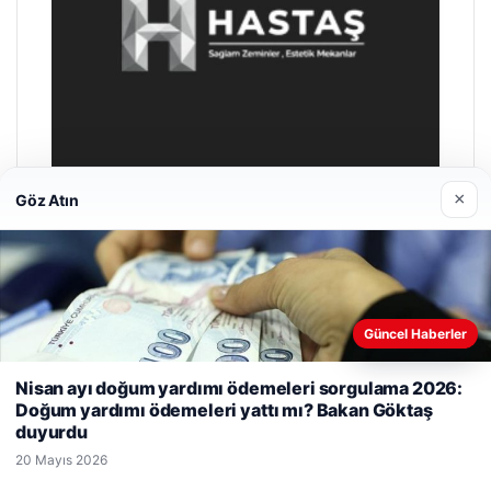
×
Göz Atın
Prenses Night Club
29 Nisan 2026
Güncel Haberler
Web sitemizi nasıl kullandığınızı daha iyi anlayabilmek,
Nisan ayı doğum yardımı ödemeleri sorgulama 2026:
deneyiminizi kişiselleştirmek ve geliştirmek amacıyla çerezler
Doğum yardımı ödemeleri yattı mı? Bakan Göktaş
kullanıyoruz.
Çerez Politikamız
duyurdu
Reddet
Kabul Et
20 Mayıs 2026
© 2026 Trend Gazete