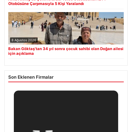
Otobüsüne Çarpmasıyla 5 Kişi Yaralandı
8 Ağustos 2026
Bakan Göktaş’tan 34 yıl sonra çocuk sahibi olan Doğan ailesi
için açıklama
Son Eklenen Firmalar