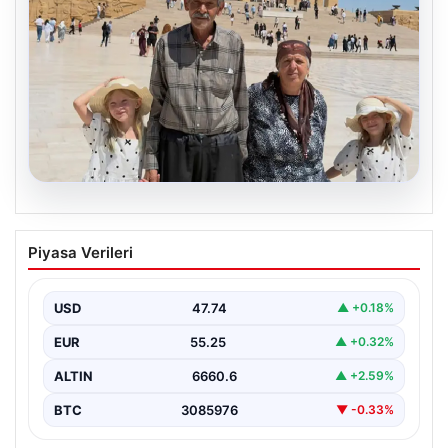
08.08.2026
Bakan Göktaş’tan 34 yıl sonra çocuk
Piyasa Verileri
sahibi olan Doğan ailesi için açıklama
USD
47.74
▲ +0.18%
EUR
55.25
▲ +0.32%
ALTIN
6660.6
▲ +2.59%
BTC
3085976
▼ -0.33%