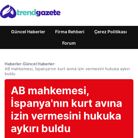
Güncel Haberler
Firma Rehberi
Çerez Politikası
Forum
Haberler
›
Güncel Haberler
›
AB mahkemesi, İspanya'nın kurt avına izin vermesini hukuka aykırı
buldu
AB mahkemesi,
İspanya'nın kurt avına
izin vermesini hukuka
aykırı buldu