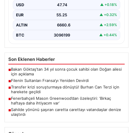
hazırlıkları kapsamında oynanan ikinci özel mücadelede
USD
47.74
▲ +0.18%
Fransa…
EUR
55.25
▲ +0.32%
ALTIN
6660.6
▲ +2.59%
BTC
3096199
▲ +0.44%
Son Eklenen Haberler
Bakan Göktaş’tan 34 yıl sonra çocuk sahibi olan Doğan ailesi
■
için açıklama
Filenin Sultanları Fransa’yı Yeniden Devirdi
■
Transfer krizi soruşturmaya dönüştü! Burhan Can Terzi için
■
harekete geçildi
Fenerbahçeli Mason Greenwood’dan özeleştiri: ‘Birkaç
■
haftaya daha ihtiyacım var’
Sahilde yönünü şaşıran caretta carettayı vatandaşlar denize
■
ulaştırdı