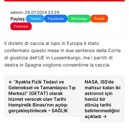
admin
•
29.07.2024 23:29
Paylaş:
Twitter
Facebook
WhatsApp
Reddit
Pinterest
Il divieto di caccia al lupo in Europa è stato
confermato questo mese in due sentenze della Corte
di giustizia dell'UE in Lussemburgo, ma i partiti di
destra in Spagna vogliono consentirne la caccia.
← “Ayakta Fizik Tedavi ve
NASA, ISS'de
Geleneksel ve Tamamlayıcı Tıp
mahsur kalan iki
Merkezi” (GETAT) olarak
astronot için
hizmet verecek olan Tarihi
henüz bir
Hemşirelik Binası’nın açılışı
dönüş tarihi
gerçekleştirilecek – SAĞLIK
belirlenmediğini
açıkladı →