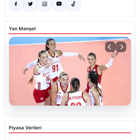
Yan Manşet
07.08.2026
Filenin Sultanları Fransa’yı Yeniden
Piyasa Verileri
Devirdi
A Milli Kadın Voleybol Takımı, Avrupa Şampiyonası