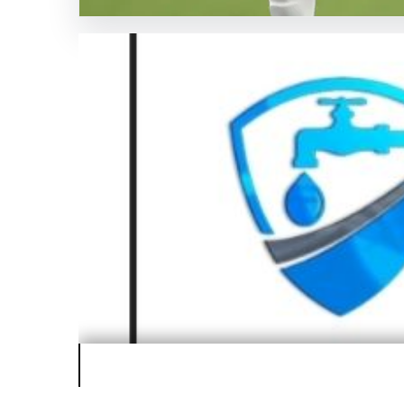
Kurumsal
SICAK HABER
GÜNCEL HABERLER
0 YORUM
05.08.2026
Fenerbahçeli Mason Gree
daha ihtiyacım var’