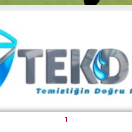
nwood’dan özeleştiri: ‘Birkaç h
1