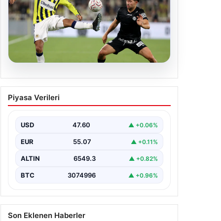
05.08.2026
Fenerbahçeli Mason
Piyasa Verileri
Greenwood’dan özeleştiri:
‘Birkaç haftaya daha ihtiyacım
var’
USD
47.60
▲ +0.06%
EUR
55.07
▲ +0.11%
ALTIN
6549.3
▲ +0.82%
BTC
3074996
▲ +0.96%
Son Eklenen Haberler