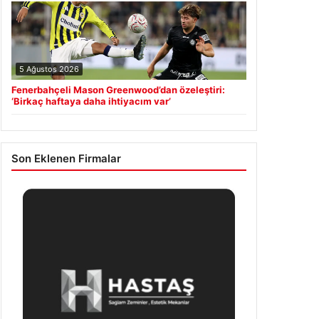
5 Ağustos 2026
Fenerbahçeli Mason Greenwood’dan özeleştiri:
‘Birkaç haftaya daha ihtiyacım var’
Son Eklenen Firmalar