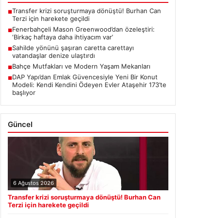
Transfer krizi soruşturmaya dönüştü! Burhan Can
■
Terzi için harekete geçildi
Fenerbahçeli Mason Greenwood’dan özeleştiri:
■
‘Birkaç haftaya daha ihtiyacım var’
Sahilde yönünü şaşıran caretta carettayı
■
vatandaşlar denize ulaştırdı
Bahçe Mutfakları ve Modern Yaşam Mekanları
■
DAP Yapı’dan Emlak Güvencesiyle Yeni Bir Konut
■
Modeli: Kendi Kendini Ödeyen Evler Ataşehir 173’te
başlıyor
Güncel
6 Ağustos 2026
Transfer krizi soruşturmaya dönüştü! Burhan Can
Terzi için harekete geçildi