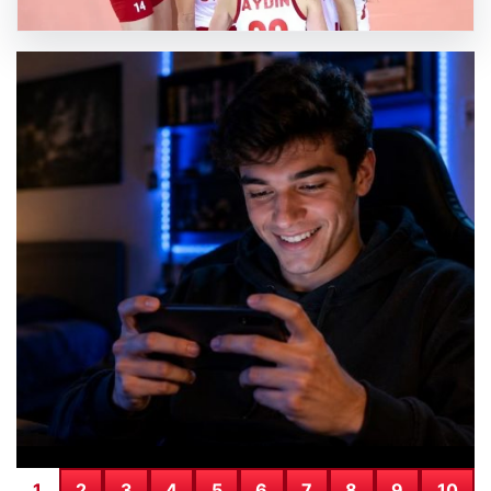
Deneyimi
GÜNCEL HABERLER
0 YORUM
SICAK HABER
07.08.2026
Filenin Sultanları Fransa’yı Yeniden Devirdi
1
2
3
4
5
6
7
8
9
10