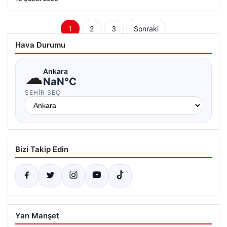
Yazı
1
2
3
Sonraki
sayfalaması
Hava Durumu
☁
Ankara
NaN°C
ŞEHIR SEÇ
Bizi Takip Edin
Yan Manşet