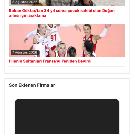
8 Ağustos 2026
Bakan Göktaş’tan 34 yıl sonra çocuk sahibi olan Doğan
ailesi için açıklama
7 Ağustos 2026
Filenin Sultanları Fransa’yı Yeniden Devirdi
Son Eklenen Firmalar