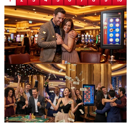
Modern Oyunun Yeni Merkezi Betgray
07.02.2026 14:26