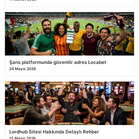
Şans platformunda güvenilir adres Locabet
24 Mayıs 2026
Lordhub Sitesi Hakkında Detaylı Rehber
15 Mayıs 2026