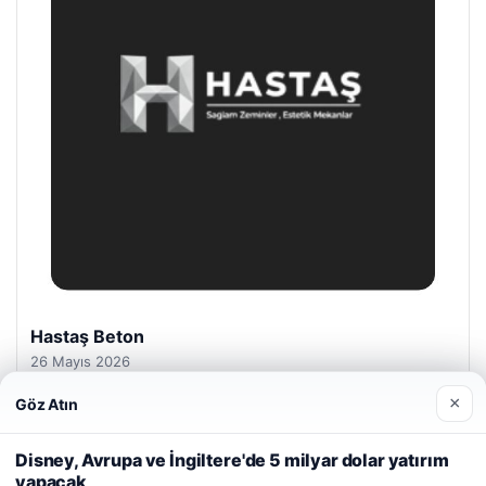
Prenses Night Club
29 Nisan 2026
×
Göz Atın
Web sitemizi nasıl kullandığınızı daha iyi anlayabilmek,
deneyiminizi kişiselleştirmek ve geliştirmek amacıyla çerezler
Disney, Avrupa ve İngiltere'de 5 milyar dolar yatırım
kullanıyoruz.
Çerez Politikamız
yapacak