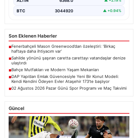
ALTIN
6368.0
▲ +2.19%
BTC
3044920
▲ +0.94%
Son Eklenen Haberler
Fenerbahçeli Mason Greenwood’dan özeleştiri: ‘Birkaç
■
haftaya daha ihtiyacım var’
Sahilde yönünü şaşıran caretta carettayı vatandaşlar denize
■
ulaştırdı
Bahçe Mutfakları ve Modern Yaşam Mekanları
■
DAP Yapı’dan Emlak Güvencesiyle Yeni Bir Konut Modeli:
■
Kendi Kendini Ödeyen Evler Ataşehir 173’te başlıyor
02 Ağustos 2026 Pazar Günü Spor Programı ve Maç Takvimi
■
Güncel