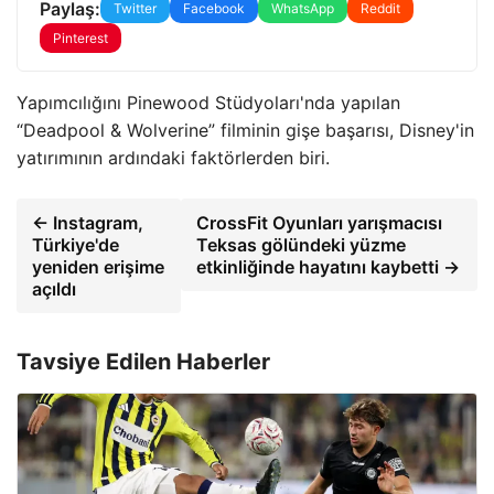
Paylaş:
Twitter
Facebook
WhatsApp
Reddit
Pinterest
Yapımcılığını Pinewood Stüdyoları'nda yapılan
“Deadpool & Wolverine” filminin gişe başarısı, Disney'in
yatırımının ardındaki faktörlerden biri.
← Instagram,
CrossFit Oyunları yarışmacısı
Türkiye'de
Teksas gölündeki yüzme
yeniden erişime
etkinliğinde hayatını kaybetti →
açıldı
Tavsiye Edilen Haberler