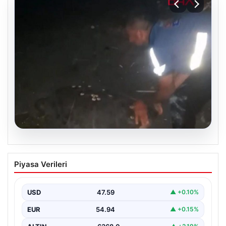
05.08.2026
Sahilde yönünü şaşıran caretta
Piyasa Verileri
carettayı vatandaşlar denize ulaştırdı
USD
47.59
▲ +0.10%
EUR
54.94
▲ +0.15%