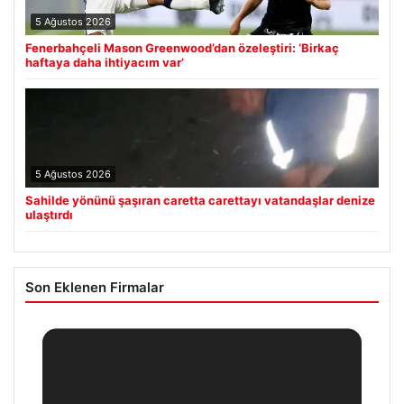
5 Ağustos 2026
Fenerbahçeli Mason Greenwood’dan özeleştiri: ‘Birkaç
haftaya daha ihtiyacım var’
5 Ağustos 2026
Sahilde yönünü şaşıran caretta carettayı vatandaşlar denize
ulaştırdı
Son Eklenen Firmalar