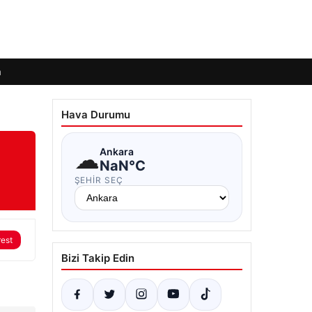
m
Hava Durumu
☁
Ankara
NaN°C
ŞEHIR SEÇ
rest
Bizi Takip Edin