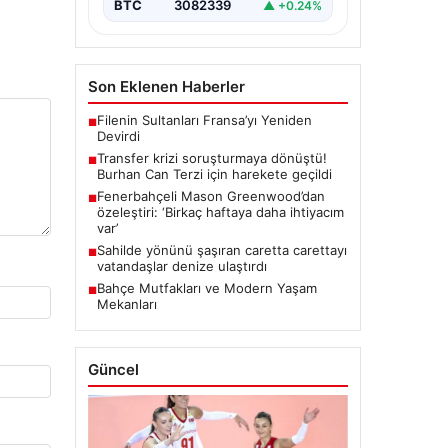
BTC
3082339
▲ +0.24%
Son Eklenen Haberler
Filenin Sultanları Fransa’yı Yeniden
■
Devirdi
Transfer krizi soruşturmaya dönüştü!
■
Burhan Can Terzi için harekete geçildi
Fenerbahçeli Mason Greenwood’dan
■
özeleştiri: ‘Birkaç haftaya daha ihtiyacım
var’
Sahilde yönünü şaşıran caretta carettayı
■
vatandaşlar denize ulaştırdı
Bahçe Mutfakları ve Modern Yaşam
■
Mekanları
Güncel