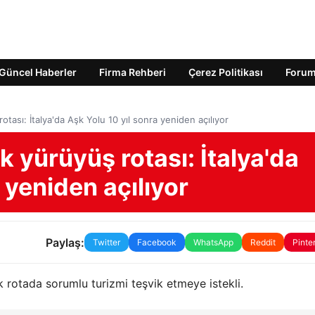
Güncel Haberler
Firma Rehberi
Çerez Politikası
Foru
tası: İtalya'da Aşk Yolu 10 yıl sonra yeniden açılıyor
 yürüyüş rotası: İtalya'da
 yeniden açılıyor
Paylaş:
Twitter
Facebook
WhatsApp
Reddit
Pinte
k rotada sorumlu turizmi teşvik etmeye istekli.