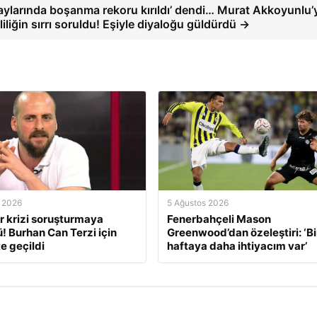
lk aylarında boşanma rekoru kırıldı’ dendi… Murat Akkoyunlu’
liliğin sırrı soruldu! Eşiyle diyaloğu güldürdü →
 2026
5 Ağustos 2026
r krizi soruşturmaya
Fenerbahçeli Mason
! Burhan Can Terzi için
Greenwood’dan özeleştiri: ‘B
e geçildi
haftaya daha ihtiyacım var’