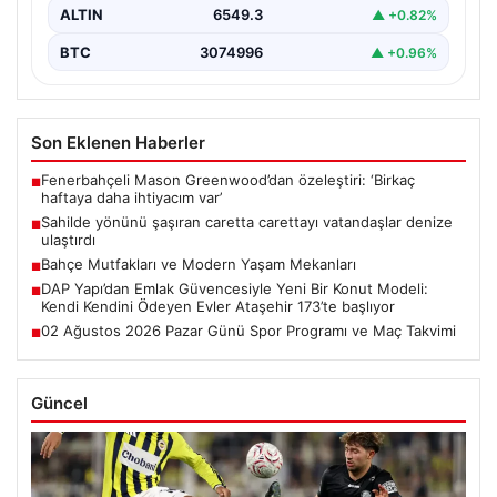
ALTIN
6549.3
▲ +0.82%
BTC
3074996
▲ +0.96%
Son Eklenen Haberler
Fenerbahçeli Mason Greenwood’dan özeleştiri: ‘Birkaç
■
haftaya daha ihtiyacım var’
Sahilde yönünü şaşıran caretta carettayı vatandaşlar denize
■
ulaştırdı
Bahçe Mutfakları ve Modern Yaşam Mekanları
■
DAP Yapı’dan Emlak Güvencesiyle Yeni Bir Konut Modeli:
■
Kendi Kendini Ödeyen Evler Ataşehir 173’te başlıyor
02 Ağustos 2026 Pazar Günü Spor Programı ve Maç Takvimi
■
Güncel