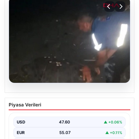
05.08.2026
Sahilde yönünü şaşıran caretta
Piyasa Verileri
carettayı vatandaşlar denize ulaştırdı
USD
47.60
▲ +0.06%
EUR
55.07
▲ +0.11%