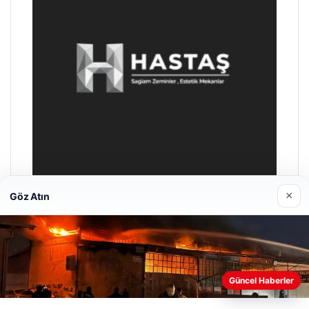
×
Göz Atın
Prenses Night Club
29 Nisan 2026
Web sitemizi nasıl kullandığınızı daha iyi anlayabilmek,
Güncel Haberler
deneyiminizi kişiselleştirmek ve geliştirmek amacıyla çerezler
kullanıyoruz.
Çerez Politikamız