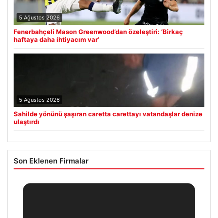
5 Ağustos 2026
Fenerbahçeli Mason Greenwood’dan özeleştiri: ‘Birkaç
haftaya daha ihtiyacım var’
5 Ağustos 2026
Sahilde yönünü şaşıran caretta carettayı vatandaşlar denize
ulaştırdı
Son Eklenen Firmalar