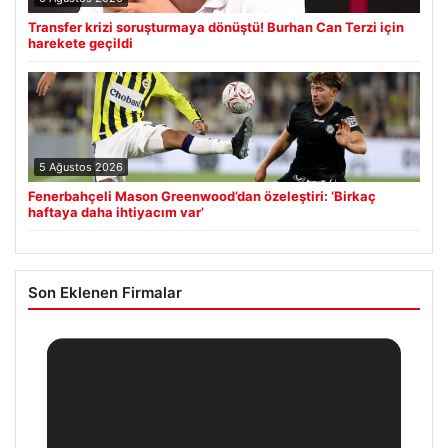
Transfer krizi soruşturmaya dönüştü! Burhan Can Terzi için
harekete geçildi
5 Ağustos 2026
Fenerbahçeli Mason Greenwood’dan özeleştiri: ‘Birkaç
haftaya daha ihtiyacım var’
Son Eklenen Firmalar