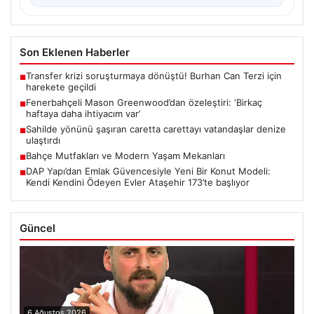
Son Eklenen Haberler
Transfer krizi soruşturmaya dönüştü! Burhan Can Terzi için
■
harekete geçildi
Fenerbahçeli Mason Greenwood’dan özeleştiri: ‘Birkaç
■
haftaya daha ihtiyacım var’
Sahilde yönünü şaşıran caretta carettayı vatandaşlar denize
■
ulaştırdı
Bahçe Mutfakları ve Modern Yaşam Mekanları
■
DAP Yapı’dan Emlak Güvencesiyle Yeni Bir Konut Modeli:
■
Kendi Kendini Ödeyen Evler Ataşehir 173’te başlıyor
Güncel
6 Ağustos 2026