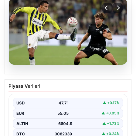
05.08.2026
Fenerbahçeli Mason Greenwood’dan
Piyasa Verileri
özeleştiri: ‘Birkaç haftaya daha
ihtiyacım var’
USD
47.71
▲ +0.17%
EUR
55.05
▲ +0.05%
ALTIN
6604.9
▲ +1.73%
BTC
3082339
▲ +0.24%