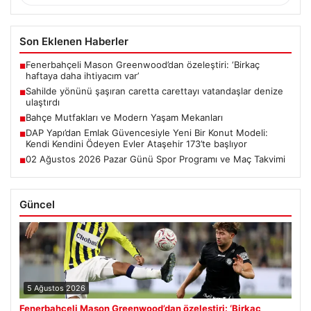
Son Eklenen Haberler
Fenerbahçeli Mason Greenwood’dan özeleştiri: ‘Birkaç
■
haftaya daha ihtiyacım var’
Sahilde yönünü şaşıran caretta carettayı vatandaşlar denize
■
ulaştırdı
Bahçe Mutfakları ve Modern Yaşam Mekanları
■
DAP Yapı’dan Emlak Güvencesiyle Yeni Bir Konut Modeli:
■
Kendi Kendini Ödeyen Evler Ataşehir 173’te başlıyor
02 Ağustos 2026 Pazar Günü Spor Programı ve Maç Takvimi
■
Güncel
5 Ağustos 2026
Fenerbahçeli Mason Greenwood’dan özeleştiri: ‘Birkaç