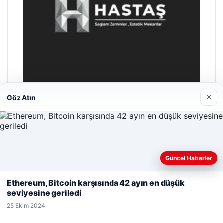
×
Göz Atın
Prenses Night Club
29 Nisan 2026
Güncel Haberler
Web sitemizi nasıl kullandığınızı daha iyi anlayabilmek,
deneyiminizi kişiselleştirmek ve geliştirmek amacıyla çerezler
Ethereum, Bitcoin karşısında 42 ayın en düşük
kullanıyoruz.
Çerez Politikamız
seviyesine geriledi
Reddet
Kabul Et
25 Ekim 2024
© 2026 Trend Gazete