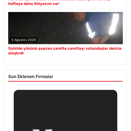
haftaya daha ihtiyacım var’
5 Ağustos 2026
Sahilde yönünü şaşıran caretta carettayı vatandaşlar denize
ulaştırdı
Son Eklenen Firmalar