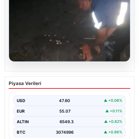
05.08.2026
Sahilde yönünü şaşıran caretta
Piyasa Verileri
carettayı vatandaşlar denize ulaştırdı
USD
47.60
▲ +0.06%
EUR
55.07
▲ +0.11%
ALTIN
6549.3
▲ +0.82%
BTC
3074996
▲ +0.96%