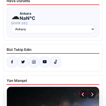
Hava Durumu
☁
Ankara
NaN°C
ŞEHIR SEÇ
Bizi Takip Edin
Yan Manşet