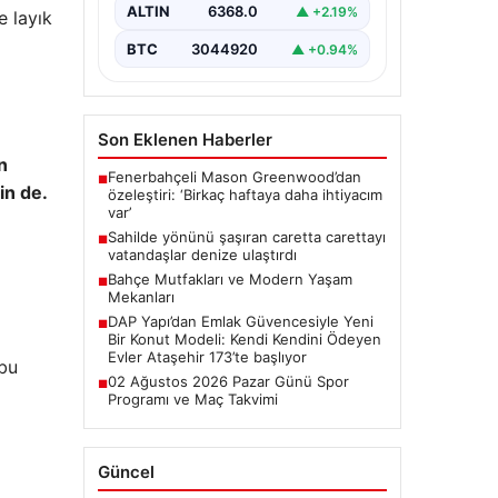
ALTIN
6368.0
▲ +2.19%
e layık
BTC
3044920
▲ +0.94%
Son Eklenen Haberler
n
Fenerbahçeli Mason Greenwood’dan
■
in de.
özeleştiri: ‘Birkaç haftaya daha ihtiyacım
var’
Sahilde yönünü şaşıran caretta carettayı
■
vatandaşlar denize ulaştırdı
Bahçe Mutfakları ve Modern Yaşam
■
Mekanları
DAP Yapı’dan Emlak Güvencesiyle Yeni
■
Bir Konut Modeli: Kendi Kendini Ödeyen
Evler Ataşehir 173’te başlıyor
bu
02 Ağustos 2026 Pazar Günü Spor
■
Programı ve Maç Takvimi
Güncel