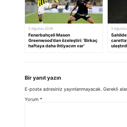
5 Ağustos 2026
5 Ağustos
Fenerbahçeli Mason
Sahilde
Greenwood’dan özeleştiri: ‘Birkaç
caretta
haftaya daha ihtiyacım var’
ulaştırd
Bir yanıt yazın
E-posta adresiniz yayınlanmayacak.
Gerekli ala
Yorum
*