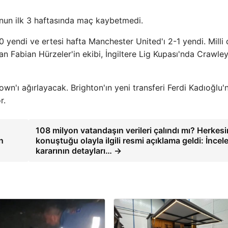
unun ilk 3 haftasında maç kaybetmedi.
 yendi ve ertesi hafta Manchester United'ı 2-1 yendi. Milli
n Fabian Hürzeler'in ekibi, İngiltere Lig Kupası'nda Crawle
n'ı ağırlayacak. Brighton'ın yeni transferi Ferdi Kadıoğlu'
r.
108 milyon vatandaşın verileri çalındı ​​mı? Herkes
n
konuştuğu olayla ilgili resmi açıklama geldi: İnce
kararının detayları… →