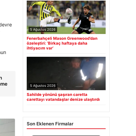
 devre
5 Ağustos 2026
y
Fenerbahçeli Mason Greenwood’dan
özeleştiri: ‘Birkaç haftaya daha
ihtiyacım var’
nun
in
leme
5 Ağustos 2026
Sahilde yönünü şaşıran caretta
carettayı vatandaşlar denize ulaştırdı
Son Eklenen Firmalar