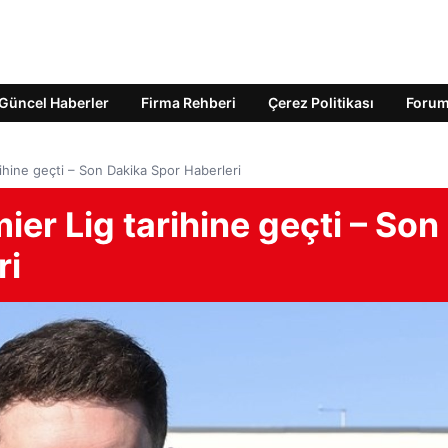
Güncel Haberler
Firma Rehberi
Çerez Politikası
Foru
ihine geçti – Son Dakika Spor Haberleri
ier Lig tarihine geçti – Son
ri