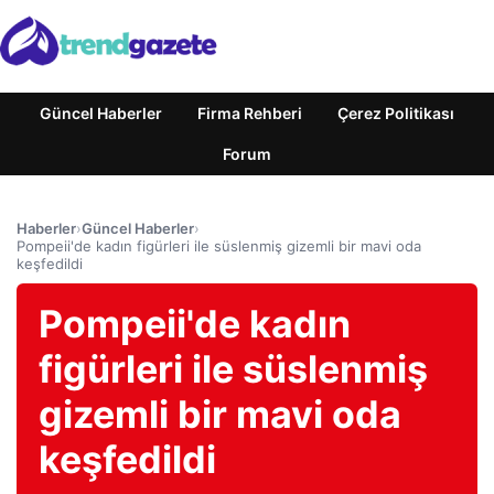
Güncel Haberler
Firma Rehberi
Çerez Politikası
Forum
Haberler
›
Güncel Haberler
›
Pompeii'de kadın figürleri ile süslenmiş gizemli bir mavi oda
keşfedildi
Pompeii'de kadın
figürleri ile süslenmiş
gizemli bir mavi oda
keşfedildi