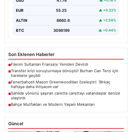
USD
47.74
▲ +0.18%
EUR
55.25
▲ +0.32%
ALTIN
6660.6
▲ +2.59%
BTC
3096199
▲ +0.44%
Son Eklenen Haberler
Filenin Sultanları Fransa’yı Yeniden Devirdi
■
Transfer krizi soruşturmaya dönüştü! Burhan Can Terzi için
■
harekete geçildi
Fenerbahçeli Mason Greenwood’dan özeleştiri: ‘Birkaç
■
haftaya daha ihtiyacım var’
Sahilde yönünü şaşıran caretta carettayı vatandaşlar denize
■
ulaştırdı
Bahçe Mutfakları ve Modern Yaşam Mekanları
■
Güncel