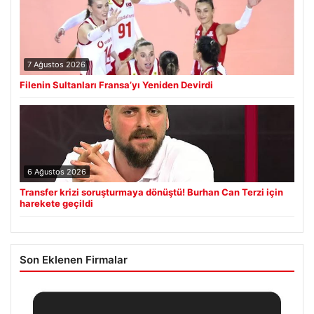
7 Ağustos 2026
Filenin Sultanları Fransa’yı Yeniden Devirdi
6 Ağustos 2026
Transfer krizi soruşturmaya dönüştü! Burhan Can Terzi için
harekete geçildi
Son Eklenen Firmalar